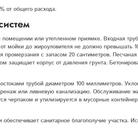
% от общего расхода.
систем
м помещении или утепленном приямке. Входная труб
 от мойки до жироуловителя не должно превышать 1
ня промерзания с запасом 20 сантиметров. Песчана
ком защищает корпус от давления грунта. Бетониров
остоками трубой диаметром 100 миллиметров. Уклон
 дренаж или ливневую канализацию.
Обслуживание жи
тся черпаком и утилизируется в мусорные контейн
и обеспечивает санитарное благополучие участка. И