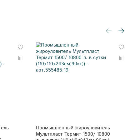
тель
Промышленный жироуловитель
П
Мультпласт Термит 1500/ 10800
М