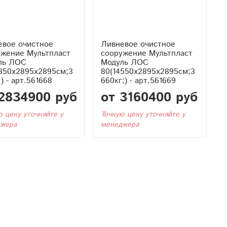
евое очистное
Ливневое очистное
ужение Мультпласт
сооружение Мультпласт
ль ЛОС
Модуль ЛОС
2850x2895x2895см;3
80(14550x2895x2895см;3
;) - арт.561668
660кг;) - арт.561669
2834900 руб
от 3160400 руб
ю цену уточняйте у
Точную цену уточняйте у
жера
менеджера