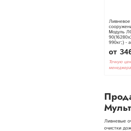
Ливневое
сооружен
Модуль Л
90(16280
990кг;) - 
от 34
Точную цен
менеджера
Прода
Мульт
Ливневые о
очистки дож