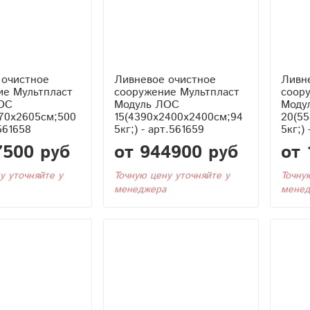
 очистное
Ливневое очистное
Ливн
ие Мультпласт
сооружение Мультпласт
соор
ОС
Модуль ЛОС
Моду
970x2605см;500
15(4390x2400x2400см;94
20(55
.561658
5кг;) - арт.561659
5кг;)
7500 руб
от 944900 руб
от 
у уточняйте у
Точную цену уточняйте у
Точну
менеджера
менед