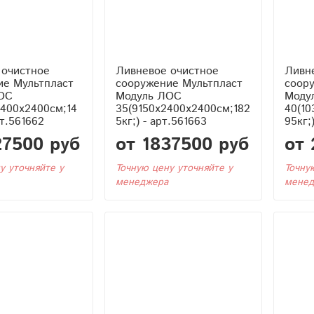
 очистное
Ливневое очистное
Ливн
ие Мультпласт
сооружение Мультпласт
соор
ОС
Модуль ЛОС
Моду
2400x2400см;14
35(9150x2400x2400см;182
40(10
рт.561662
5кг;) - арт.561663
95кг;
27500 руб
от 1837500 руб
от 
у уточняйте у
Точную цену уточняйте у
Точну
менеджера
менед