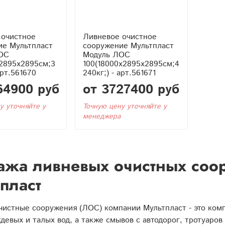
 очистное
Ливневое очистное
ие Мультпласт
сооружение Мультпласт
ОС
Модуль ЛОС
x2895x2895см;3
100(18000x2895x2895см;4
арт.561670
240кг;) - арт.561671
64900 руб
от 3727400 руб
у уточняйте у
Точную цену уточняйте у
менеджера
жа ливневых очистных соо
пласт
чистные сооружения (ЛОС) компании Мультпласт - это ком
девых и талых вод, а также смывов с автодорог, тротуар