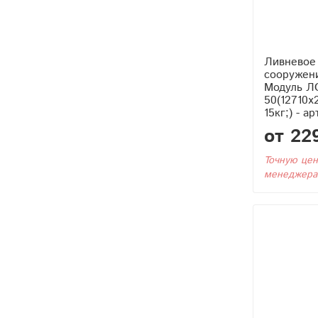
Ливневое
сооружен
Модуль Л
50(12710x
15кг;) - а
от 22
Точную цен
менеджера