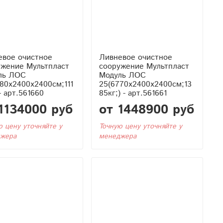
евое очистное
Ливневое очистное
ужение Мультпласт
сооружение Мультпласт
ль ЛОС
Модуль ЛОС
80x2400x2400см;111
25(6770x2400x2400см;13
 - арт.561660
85кг;) - арт.561661
1134000 руб
от 1448900 руб
ю цену уточняйте у
Точную цену уточняйте у
жера
менеджера