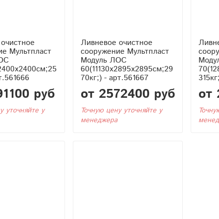
 очистное
Ливневое очистное
Ливн
ие Мультпласт
сооружение Мультпласт
соор
ОС
Модуль ЛОС
Моду
2400x2400см;25
60(11130x2895x2895см;29
70(1
рт.561666
70кг;) - арт.561667
315кг
91100 руб
от 2572400 руб
от 
у уточняйте у
Точную цену уточняйте у
Точну
менеджера
менед