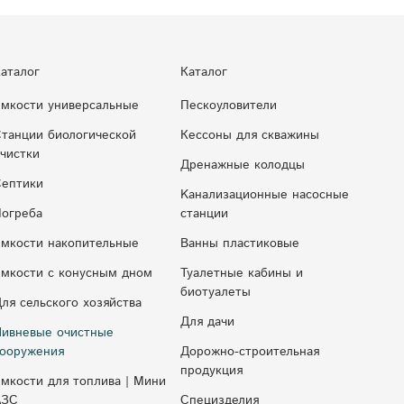
аталог
Каталог
мкости универсальные
Пескоуловители
танции биологической
Кессоны для скважины
чистки
Дренажные колодцы
ептики
Kaнaлизaциoнныe нacocныe
огреба
cтaнции
мкости накопительные
Ванны пластиковые
мкocти c кoнуcным днoм
Туалетные кабины и
биотуалеты
ля сельского хозяйства
Для дачи
ивневые очистные
ооружения
Дорожно-строительная
продукция
мкости для топлива | Мини
АЗС
Специзделия