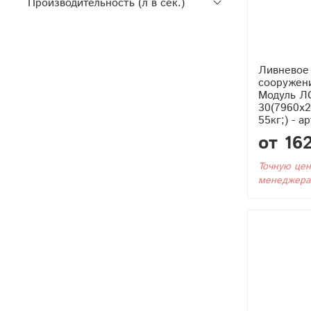
Производительность (л в сек.)
Ливневое
сооружен
Модуль Л
30(7960x
55кг;) - а
от 16
Точную цен
менеджера