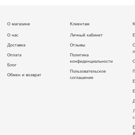
О магазине
Клиентам
К
О нас
Личный кабинет
Е
Доставка
Отзывы
С
о
Оплата
Политика
конфиденциальности
С
Блог
Пользовательское
П
Обмен и возврат
соглашение
Е
E
Д
Л
с
Ё