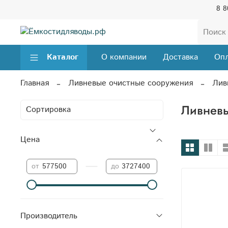
8 8
Каталог
О компании
Доставка
Опл
Главная
Ливневые очистные сооружения
Лив
Ливневы
Цена
—
от
до
Производитель