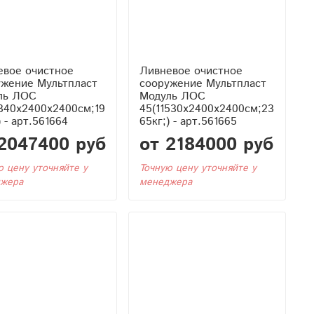
евое очистное
Ливневое очистное
ужение Мультпласт
сооружение Мультпласт
ль ЛОС
Модуль ЛОС
340x2400x2400см;19
45(11530x2400x2400см;23
) - арт.561664
65кг;) - арт.561665
2047400 руб
от 2184000 руб
ю цену уточняйте у
Точную цену уточняйте у
жера
менеджера