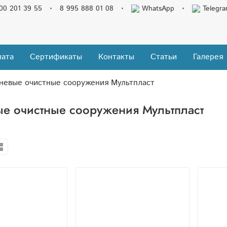
00 201 39 55
8 995 888 01 08
WhatsApp
Telegr
ата
Сертификаты
Контакты
Статьи
Галерея
невые очистные сооружения Мультпласт
е очистные сооружения Мультпласт