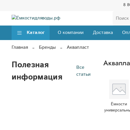
8 8
Каталог
О компании
Доставка
Опл
Главная
Бренды
Аквапласт
Аквапла
Полезная
Все
статьи
информация
Ёмкости
универсальн