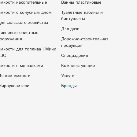
мкости накопительные
Ванны пластиковые
мкocти c кoнуcным днoм
Туалетные кабины и
биотуалеты
ля сельского хозяйства
Для дачи
ивневые очистные
ооружения
Дорожно-строительная
продукция
мкости для топлива | Мини
АЗС
Специзделия
мкости с мешалками
Комплектующие
ягкие емкости
Услуги
ироуловители
Бренды