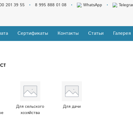
00 201 39 55
8 995 888 01 08
WhatsApp
Telegr
ата
Сертификаты
Контакты
Статьи
Галерея
ст
Для сельского
Для дачи
ые
хозяйства