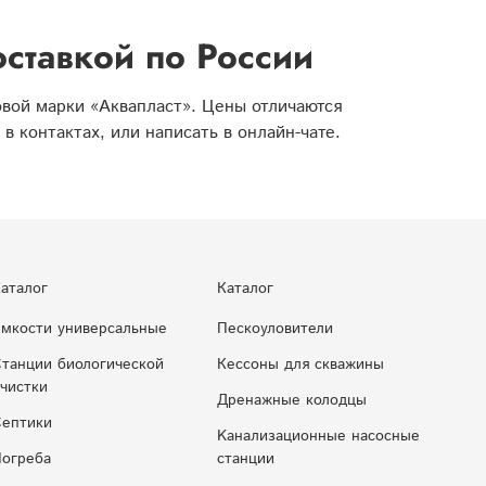
оставкой по России
вой марки «Аквапласт». Цены отличаются
 контактах, или написать в онлайн-чате.
аталог
Каталог
мкости универсальные
Пескоуловители
танции биологической
Кессоны для скважины
чистки
Дренажные колодцы
ептики
Kaнaлизaциoнныe нacocныe
огреба
cтaнции