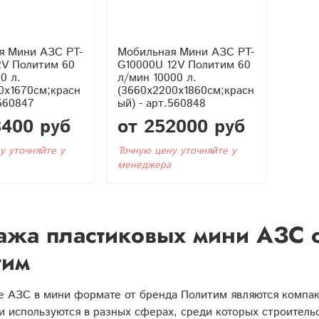
я Мини АЗС PT-
Мобильная Мини АЗС PT-
2V Политим 60
G10000U 12V Политим 60
0 л.
л/мин 10000 л.
0x1670см;красн
(3660x2200x1860см;красн
.560847
ый) - арт.560848
8400 руб
от 252000 руб
у уточняйте у
Точную цену уточняйте у
менеджера
жа пластиковых мини АЗС о
тим
е АЗС в мини формате от бренда Политим являются компа
и используются в разных сферах, среди которых строительс