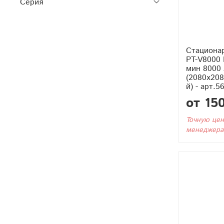
Серия
Стациона
PT-V8000 
мин 8000 
(2080x20
й) - арт.5
от 15
Точную цен
менеджера