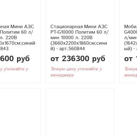
рная Мини АЗС
Стационарная Мини АЗС
Моби
Политим 60 л/
PT-G10000 Политим 60 л/
G400
л. 220В
мин 10000 л. 220В
л/мин
0x1670см;синий
(3660x2200x1860см;сини
(1642
0843
й) - арт.560844
ый) -
1600 руб
от 236300 руб
от 
у уточняйте у
Точную цену уточняйте у
Точну
менеджера
менед