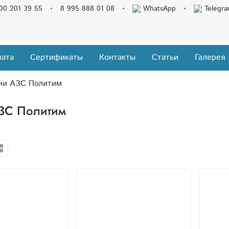
00 201 39 55
8 995 888 01 08
WhatsApp
Telegr
ата
Сертификаты
Контакты
Статьи
Галерея
ни АЗС Политим
ЗС Политим