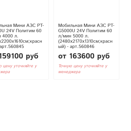
льная Мини АЗС PT-
Мобильная Мини АЗС PT-
0U 24V Политим 60
G5000U 24V Политим 60
 4000 л.
л/мин 5000 л.
x2200x1610см;красн
(2480x2170x1310см;красн
 арт.560845
ый) - арт.560846
159100 руб
от 163600 руб
ю цену уточняйте у
Точную цену уточняйте у
жера
менеджера