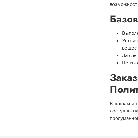
возможност
Базов
Выполн
Устойч
вещес
За сче
Не выз
Заказ
Полит
В нашем инт
доступны на
продуманной