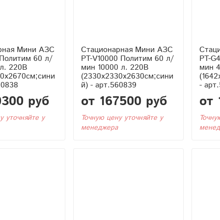
рная Мини АЗС
Стационарная Мини АЗС
Стац
Политим 60 л/
PT-V10000 Политим 60 л/
PT-G4
л. 220В
мин 10000 л. 220В
мин 4
80x2670см;сини
(2330x2330x2630см;сини
(1642
60838
й) - арт.560839
- арт
0300 руб
от 167500 руб
от 
у уточняйте у
Точную цену уточняйте у
Точну
менеджера
менед