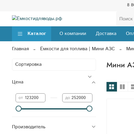
8 8
Каталог
О компании
Доставка
Опл
Главная
Ёмкости для топлива | Мини АЗС
Ми
Мини А
Цена
—
от
до
Производитель