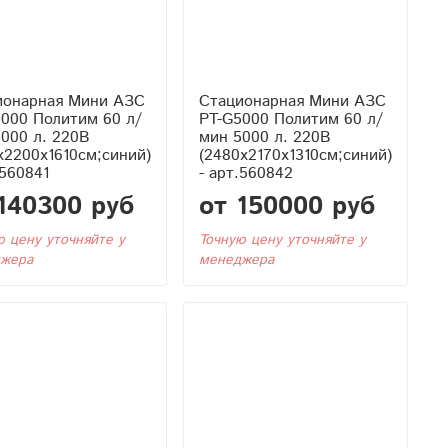
ионарная Мини АЗС
Стационарная Мини АЗС
000 Политим 60 л/
PT-G5000 Политим 60 л/
000 л. 220В
мин 5000 л. 220В
x2200x1610см;синий)
(2480x2170x1310см;синий)
.560841
- арт.560842
140300 руб
от 150000 руб
ю цену уточняйте у
Точную цену уточняйте у
жера
менеджера