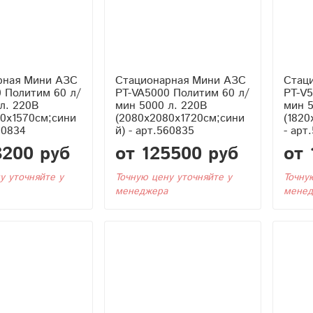
рная Мини АЗС
Стационарная Мини АЗС
Стац
 Политим 60 л/
PT-VA5000 Политим 60 л/
PT-V5
л. 220В
мин 5000 л. 220В
мин 5
0x1570см;сини
(2080x2080x1720см;сини
(1820
60834
й) - арт.560835
- арт
3200 руб
от 125500 руб
от 
у уточняйте у
Точную цену уточняйте у
Точну
менеджера
менед