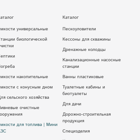
аталог
Каталог
мкости универсальные
Пескоуловители
танции биологической
Кессоны для скважины
чистки
Дренажные колодцы
ептики
Kaнaлизaциoнныe нacocныe
огреба
cтaнции
мкости накопительные
Ванны пластиковые
мкocти c кoнуcным днoм
Туалетные кабины и
биотуалеты
ля сельского хозяйства
Для дачи
ивневые очистные
ооружения
Дорожно-строительная
продукция
мкости для топлива | Мини
АЗС
Специзделия