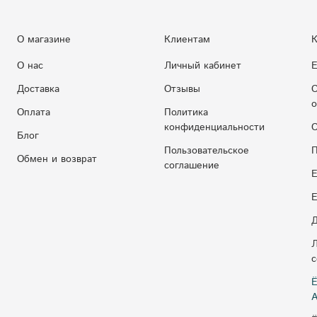
О магазине
Клиентам
К
О нас
Личный кабинет
Е
Доставка
Отзывы
С
о
Оплата
Политика
конфиденциальности
С
Блог
Пользовательское
П
Обмен и возврат
соглашение
Е
E
Д
Л
с
Ё