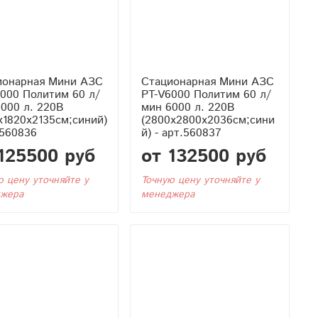
ионарная Мини АЗС
Стационарная Мини АЗС
000 Политим 60 л/
PT-V6000 Политим 60 л/
000 л. 220В
мин 6000 л. 220В
x1820x2135см;синий)
(2800x2800x2036см;сини
.560836
й) - арт.560837
125500 руб
от 132500 руб
ю цену уточняйте у
Точную цену уточняйте у
жера
менеджера