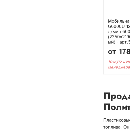
Мобильна
G6000U 1
л/мин 600
(2350x219
ый) - арт
от 17
Точную цен
менеджера
Прода
Поли
Пластиковы
топлива. Он