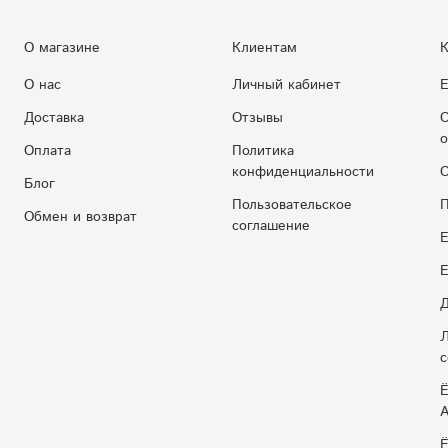
О магазине
Клиентам
К
О нас
Личный кабинет
Е
Доставка
Отзывы
С
о
Оплата
Политика
конфиденциальности
С
Блог
Пользовательское
П
Обмен и возврат
соглашение
Е
E
Д
Л
с
Ё
Ё