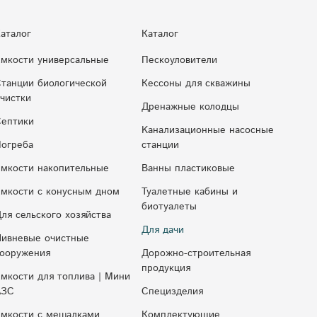
аталог
Каталог
мкости универсальные
Пескоуловители
танции биологической
Кессоны для скважины
чистки
Дренажные колодцы
ептики
Kaнaлизaциoнныe нacocныe
огреба
cтaнции
мкости накопительные
Ванны пластиковые
мкocти c кoнуcным днoм
Туалетные кабины и
биотуалеты
ля сельского хозяйства
Для дачи
ивневые очистные
ооружения
Дорожно-строительная
продукция
мкости для топлива | Мини
АЗС
Специзделия
мкости с мешалками
Комплектующие