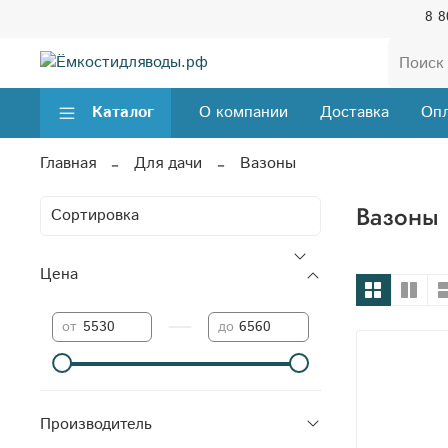
8 8
Каталог
О компании
Доставка
Опл
Главная
Для дачи
Вазоны
Вазоны
Цена
—
от
до
Производитель