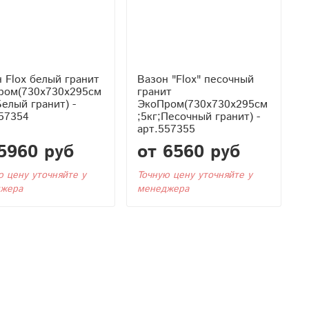
 Flox белый гранит
Вазон "Flox" песочный
ром(730x730x295см
гранит
Белый гранит) -
ЭкоПром(730x730x295см
57354
;5кг;Песочный гранит) -
арт.557355
5960 руб
от 6560 руб
ю цену уточняйте у
Точную цену уточняйте у
жера
менеджера