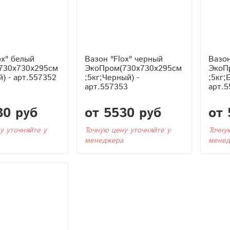
ox" белый
Вазон "Flox" черный
Вазон
730x730x295см
ЭкоПром(730x730x295см
ЭкоП
й) - арт.557352
;5кг;Черный) -
;5кг;
арт.557353
арт.5
30 руб
от 5530 руб
от 
у уточняйте у
Точную цену уточняйте у
Точну
менеджера
менед