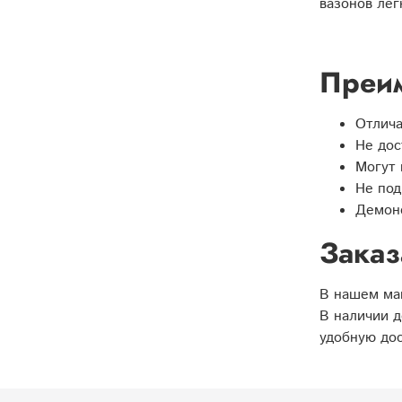
вазонов лег
Преим
Отлича
Не дос
Могут 
Не под
Демонс
Заказ
В нашем маг
В наличии д
удобную до