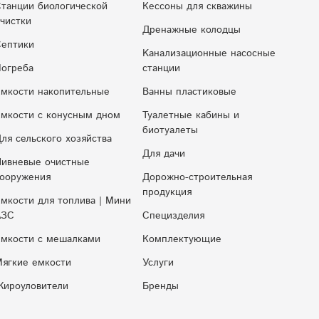
танции биологической
Кессоны для скважины
чистки
Дренажные колодцы
ептики
Kaнaлизaциoнныe нacocныe
огреба
cтaнции
мкости накопительные
Ванны пластиковые
мкocти c кoнуcным днoм
Туалетные кабины и
биотуалеты
ля сельского хозяйства
Для дачи
ивневые очистные
ооружения
Дорожно-строительная
продукция
мкости для топлива | Мини
АЗС
Специзделия
мкости с мешалками
Комплектующие
ягкие емкости
Услуги
ироуловители
Бренды