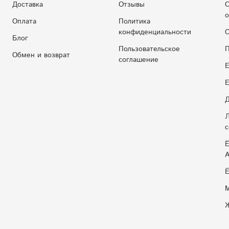
Доставка
Отзывы
С
о
Оплата
Политика
конфиденциальности
С
Блог
Пользовательское
П
Обмен и возврат
соглашение
Е
E
Д
Л
с
Ё
Ё
М
Ж