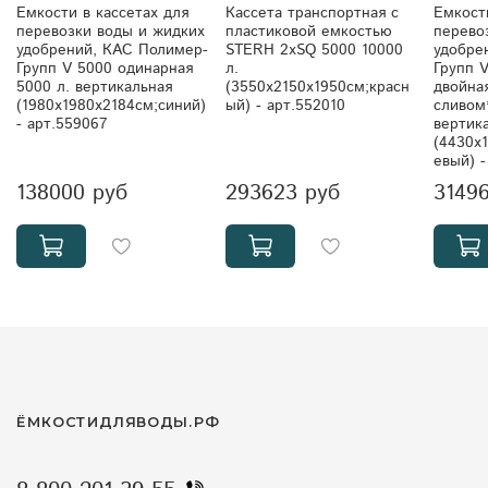
Емкости в кассетах для
Кассета транспортная с
Емкост
перевозки воды и жидких
пластиковой емкостью
перево
удобрений, КАС Полимер-
STERH 2xSQ 5000 10000
удобре
Групп V 5000 одинарная
л.
Групп 
5000 л. вертикальная
(3550x2150x1950см;красн
двойна
(1980x1980x2184см;синий)
ый) - арт.552010
сливом*
- арт.559067
вертик
(4430x
евый) -
138000 руб
293623 руб
3149
ЁМКОСТИДЛЯВОДЫ.РФ