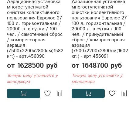
Аэрационная установка
Аэрационная установка
многоступенчатой
многоступенчатой
очистки коллективного
очистки коллективного
пользования Евролос 27
пользования Евролос 27
100 л. горизонтальная /
100 л. горизонтальная /
20000 л. в сутки / 100
20000 л. в сутки / 100
чел. / самотечный сброс
чел. / принудительный
/ компрессорная
сброс / компрессорная
аэрация
аэрация
(7500x2200x2800см;1582
(7500x2200x2800см;1602
кг;) - арт.456090
кг;) - арт.456091
от 1628500 руб
от 1648700 руб
Точную цену уточняйте у
Точную цену уточняйте у
менеджера
менеджера