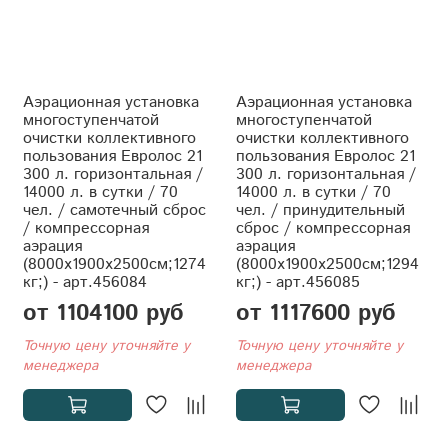
Аэрационная установка
Аэрационная установка
многоступенчатой
многоступенчатой
очистки коллективного
очистки коллективного
пользования Евролос 21
пользования Евролос 21
300 л. горизонтальная /
300 л. горизонтальная /
14000 л. в сутки / 70
14000 л. в сутки / 70
чел. / самотечный сброс
чел. / принудительный
/ компрессорная
сброс / компрессорная
аэрация
аэрация
(8000x1900x2500см;1274
(8000x1900x2500см;1294
кг;) - арт.456084
кг;) - арт.456085
от 1104100 руб
от 1117600 руб
Точную цену уточняйте у
Точную цену уточняйте у
менеджера
менеджера