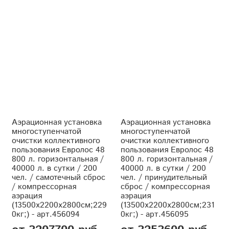
Аэрационная установка
Аэрационная установка
многоступенчатой
многоступенчатой
очистки коллективного
очистки коллективного
пользования Евролос 48
пользования Евролос 48
800 л. горизонтальная /
800 л. горизонтальная /
40000 л. в сутки / 200
40000 л. в сутки / 200
чел. / самотечный сброс
чел. / принудительный
/ компрессорная
сброс / компрессорная
аэрация
аэрация
(13500x2200x2800см;229
(13500x2200x2800см;231
0кг;) - арт.456094
0кг;) - арт.456095