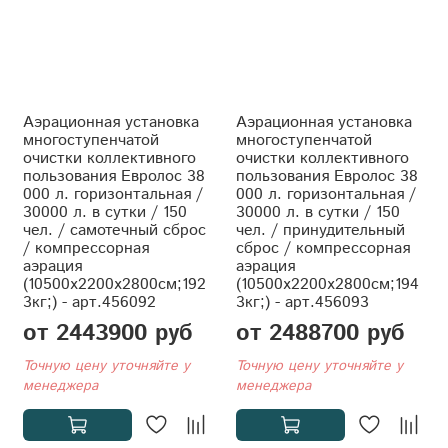
Аэрационная установка
Аэрационная установка
многоступенчатой
многоступенчатой
очистки коллективного
очистки коллективного
пользования Евролос 38
пользования Евролос 38
000 л. горизонтальная /
000 л. горизонтальная /
30000 л. в сутки / 150
30000 л. в сутки / 150
чел. / самотечный сброс
чел. / принудительный
/ компрессорная
сброс / компрессорная
аэрация
аэрация
(10500x2200x2800см;192
(10500x2200x2800см;194
3кг;) - арт.456092
3кг;) - арт.456093
от 2443900 руб
от 2488700 руб
Точную цену уточняйте у
Точную цену уточняйте у
менеджера
менеджера