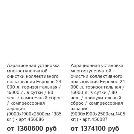
Аэрационная установка
Аэрационная установка
многоступенчатой
многоступенчатой
очистки коллективного
очистки коллективного
пользования Евролос 24
пользования Евролос 24
000 л. горизонтальная /
000 л. горизонтальная /
16000 л. в сутки / 80
16000 л. в сутки / 80
чел. / самотечный сброс
чел. / принудительный
/ компрессорная
сброс / компрессорная
аэрация
аэрация
(9000x1900x2500см;1385
(9000x1900x2500см;1405
кг;) - арт.456086
кг;) - арт.456087
от 1360600 руб
от 1374100 руб