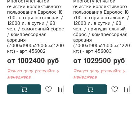
многоступенчатой
многоступенчатой
очистки коллективного
очистки коллективного
пользования Евролос 18
пользования Евролос 18
700 л. горизонтальная /
700 л. горизонтальная /
12000 л. в сутки / 60
12000 л. в сутки / 60
чел. / самотечный сброс
чел. / принудительный
/ компрессорная
сброс / компрессорная
аэрация
аэрация
(7000x1900x2500см;1200
(7000x1900x2500см;1220
кг;) - арт.456082
кг;) - арт.456083
от 1002400 руб
от 1029500 руб
Точную цену уточняйте у
Точную цену уточняйте у
менеджера
менеджера