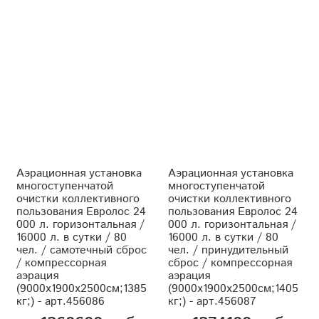
Аэрационная установка
Аэрационная установка
многоступенчатой
многоступенчатой
очистки коллективного
очистки коллективного
пользования Евролос 24
пользования Евролос 24
000 л. горизонтальная /
000 л. горизонтальная /
16000 л. в сутки / 80
16000 л. в сутки / 80
чел. / самотечный сброс
чел. / принудительный
/ компрессорная
сброс / компрессорная
аэрация
аэрация
(9000x1900x2500см;1385
(9000x1900x2500см;1405
кг;) - арт.456086
кг;) - арт.456087