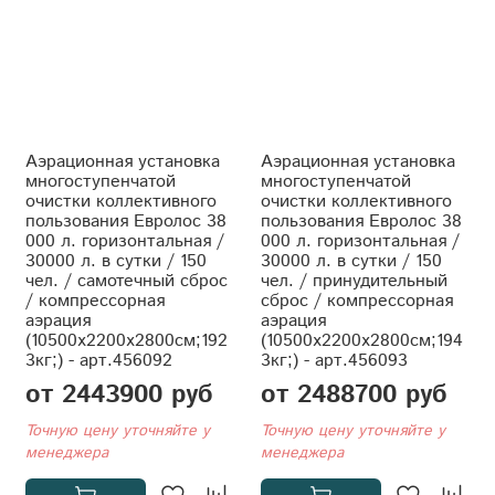
Аэрационная установка
Аэрационная установка
многоступенчатой
многоступенчатой
очистки коллективного
очистки коллективного
пользования Евролос 38
пользования Евролос 38
000 л. горизонтальная /
000 л. горизонтальная /
30000 л. в сутки / 150
30000 л. в сутки / 150
чел. / самотечный сброс
чел. / принудительный
/ компрессорная
сброс / компрессорная
аэрация
аэрация
(10500x2200x2800см;192
(10500x2200x2800см;194
3кг;) - арт.456092
3кг;) - арт.456093
от 2443900 руб
от 2488700 руб
Точную цену уточняйте у
Точную цену уточняйте у
менеджера
менеджера