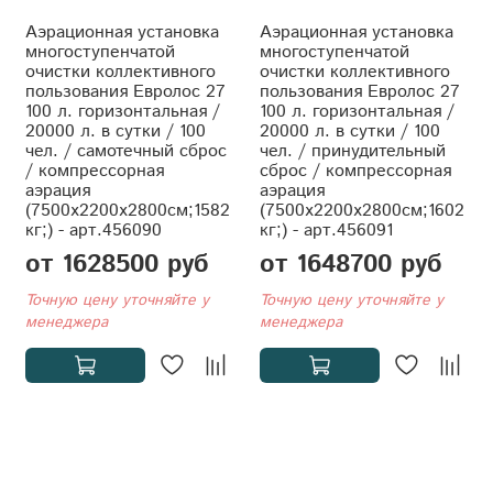
Аэрационная установка
Аэрационная установка
многоступенчатой
многоступенчатой
очистки коллективного
очистки коллективного
пользования Евролос 27
пользования Евролос 27
100 л. горизонтальная /
100 л. горизонтальная /
20000 л. в сутки / 100
20000 л. в сутки / 100
чел. / самотечный сброс
чел. / принудительный
/ компрессорная
сброс / компрессорная
аэрация
аэрация
(7500x2200x2800см;1582
(7500x2200x2800см;1602
кг;) - арт.456090
кг;) - арт.456091
от 1628500 руб
от 1648700 руб
Точную цену уточняйте у
Точную цену уточняйте у
менеджера
менеджера