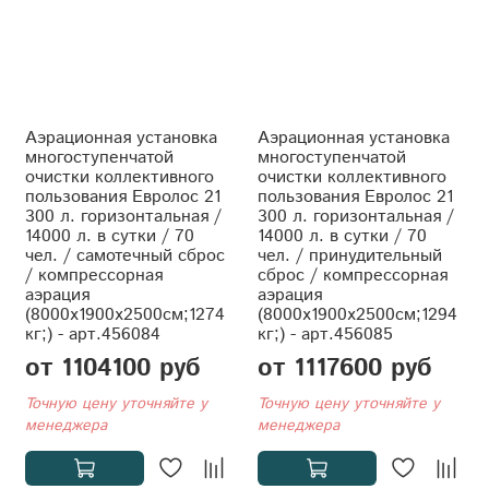
Аэрационная установка
Аэрационная установка
многоступенчатой
многоступенчатой
очистки коллективного
очистки коллективного
пользования Евролос 21
пользования Евролос 21
300 л. горизонтальная /
300 л. горизонтальная /
14000 л. в сутки / 70
14000 л. в сутки / 70
чел. / самотечный сброс
чел. / принудительный
/ компрессорная
сброс / компрессорная
аэрация
аэрация
(8000x1900x2500см;1274
(8000x1900x2500см;1294
кг;) - арт.456084
кг;) - арт.456085
от 1104100 руб
от 1117600 руб
Точную цену уточняйте у
Точную цену уточняйте у
менеджера
менеджера