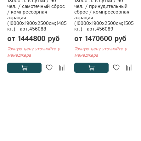
18000 л. в сутки / 90
18000 л. в сутки / 90
чел. / самотечный сброс
чел. / принудительный
/ компрессорная
сброс / компрессорная
аэрация
аэрация
(10000x1900x2500см;1485
(10000x1900x2500см;1505
кг;) - арт.456088
кг;) - арт.456089
от 1444800 руб
от 1470600 руб
Точную цену уточняйте у
Точную цену уточняйте у
менеджера
менеджера