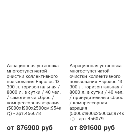
Аэрационная установка
Аэрационная установка
многоступенчатой
многоступенчатой
очистки коллективного
очистки коллективного
пользования Евролос 13
пользования Евролос 13
300 л. горизонтальная /
300 л. горизонтальная /
8000 л. в сутки / 40 чел.
8000 л. в сутки / 40 чел.
/ самотечный сброс /
/ принудительный сброс
компрессорная аэрация
/ компрессорная
(5000x1900x2500см;954к
аэрация
г;) - арт.456078
(5000x1900x2500см;974к
г;) - арт.456079
от 876900 руб
от 891600 руб