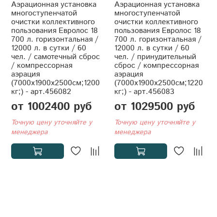
Аэрационная установка
Аэрационная установка
многоступенчатой
многоступенчатой
очистки коллективного
очистки коллективного
пользования Евролос 18
пользования Евролос 18
700 л. горизонтальная /
700 л. горизонтальная /
12000 л. в сутки / 60
12000 л. в сутки / 60
чел. / самотечный сброс
чел. / принудительный
/ компрессорная
сброс / компрессорная
аэрация
аэрация
(7000x1900x2500см;1200
(7000x1900x2500см;1220
кг;) - арт.456082
кг;) - арт.456083
от 1002400 руб
от 1029500 руб
Точную цену уточняйте у
Точную цену уточняйте у
менеджера
менеджера