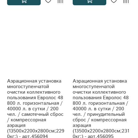
Аэрационная установка
Аэрационная установка
многоступенчатой
многоступенчатой
очистки коллективного
очистки коллективного
пользования Евролос 48
пользования Евролос 48
800 л. горизонтальная /
800 л. горизонтальная /
40000 л. в сутки / 200
40000 л. в сутки / 200
чел. / самотечный сброс
чел. / принудительный
/ компрессорная
сброс / компрессорная
аэрация
аэрация
(13500x2200x2800см;229
(13500x2200x2800см;231
0кг;) - арт.456094
0кг;) - арт.456095