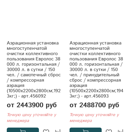
Аэрационная установка
Аэрационная установка
многоступенчатой
многоступенчатой
очистки коллективного
очистки коллективного
пользования Евролос 38
пользования Евролос 38
000 л. горизонтальная /
000 л. горизонтальная /
30000 л. в сутки / 150
30000 л. в сутки / 150
чел. / самотечный сброс
чел. / принудительный
/ компрессорная
сброс / компрессорная
аэрация
аэрация
(10500x2200x2800см;192
(10500x2200x2800см;194
3кг;) - арт.456092
3кг;) - арт.456093
от 2443900 руб
от 2488700 руб
Точную цену уточняйте у
Точную цену уточняйте у
менеджера
менеджера