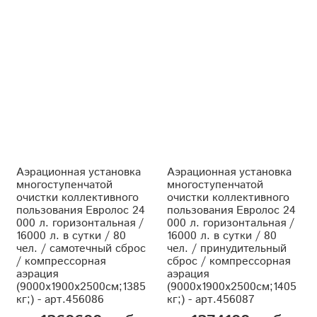
Аэрационная установка
Аэрационная установка
многоступенчатой
многоступенчатой
очистки коллективного
очистки коллективного
пользования Евролос 24
пользования Евролос 24
000 л. горизонтальная /
000 л. горизонтальная /
16000 л. в сутки / 80
16000 л. в сутки / 80
чел. / самотечный сброс
чел. / принудительный
/ компрессорная
сброс / компрессорная
аэрация
аэрация
(9000x1900x2500см;1385
(9000x1900x2500см;1405
кг;) - арт.456086
кг;) - арт.456087