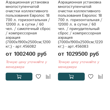
Аэрационная установка
Аэрационная установка
многоступенчатой
многоступенчатой
очистки коллективного
очистки коллективного
пользования Евролос 18
пользования Евролос 18
700 л. горизонтальная /
700 л. горизонтальная /
12000 л. в сутки / 60
12000 л. в сутки / 60
чел. / самотечный сброс
чел. / принудительный
/ компрессорная
сброс / компрессорная
аэрация
аэрация
(7000x1900x2500см;1200
(7000x1900x2500см;1220
кг;) - арт.456082
кг;) - арт.456083
от 1002400 руб
от 1029500 руб
Точную цену уточняйте у
Точную цену уточняйте у
менеджера
менеджера