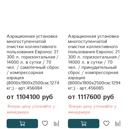
Аэрационная установка
Аэрационная установка
многоступенчатой
многоступенчатой
очистки коллективного
очистки коллективного
пользования Евролос 21
пользования Евролос 21
300 л. горизонтальная /
300 л. горизонтальная /
14000 л. в сутки / 70
14000 л. в сутки / 70
чел. / самотечный сброс
чел. / принудительный
/ компрессорная
сброс / компрессорная
аэрация
аэрация
(8000x1900x2500см;1274
(8000x1900x2500см;1294
кг;) - арт.456084
кг;) - арт.456085
от 1104100 руб
от 1117600 руб
Точную цену уточняйте у
Точную цену уточняйте у
менеджера
менеджера