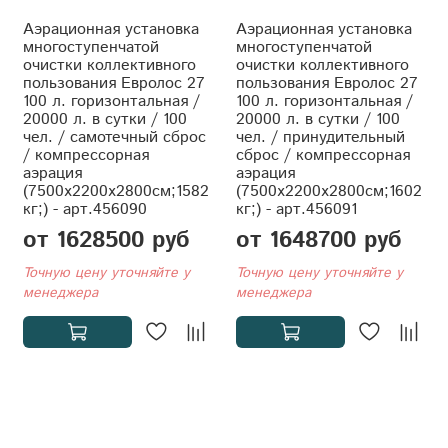
Аэрационная установка
Аэрационная установка
многоступенчатой
многоступенчатой
очистки коллективного
очистки коллективного
пользования Евролос 27
пользования Евролос 27
100 л. горизонтальная /
100 л. горизонтальная /
20000 л. в сутки / 100
20000 л. в сутки / 100
чел. / самотечный сброс
чел. / принудительный
/ компрессорная
сброс / компрессорная
аэрация
аэрация
(7500x2200x2800см;1582
(7500x2200x2800см;1602
кг;) - арт.456090
кг;) - арт.456091
от 1628500 руб
от 1648700 руб
Точную цену уточняйте у
Точную цену уточняйте у
менеджера
менеджера