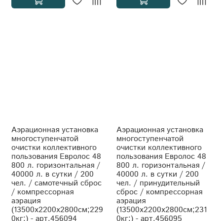
Аэрационная установка
Аэрационная установка
многоступенчатой
многоступенчатой
очистки коллективного
очистки коллективного
пользования Евролос 48
пользования Евролос 48
800 л. горизонтальная /
800 л. горизонтальная /
40000 л. в сутки / 200
40000 л. в сутки / 200
чел. / самотечный сброс
чел. / принудительный
/ компрессорная
сброс / компрессорная
аэрация
аэрация
(13500x2200x2800см;229
(13500x2200x2800см;231
0кг;) - арт.456094
0кг;) - арт.456095