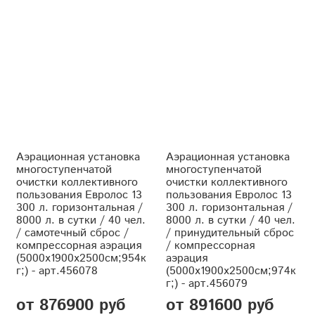
Аэрационная установка
Аэрационная установка
многоступенчатой
многоступенчатой
очистки коллективного
очистки коллективного
пользования Евролос 13
пользования Евролос 13
300 л. горизонтальная /
300 л. горизонтальная /
8000 л. в сутки / 40 чел.
8000 л. в сутки / 40 чел.
/ самотечный сброс /
/ принудительный сброс
компрессорная аэрация
/ компрессорная
(5000x1900x2500см;954к
аэрация
г;) - арт.456078
(5000x1900x2500см;974к
г;) - арт.456079
от 876900 руб
от 891600 руб