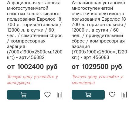
Аэрационная установка
Аэрационная установка
многоступенчатой
многоступенчатой
очистки коллективного
очистки коллективного
пользования Евролос 18
пользования Евролос 18
700 л. горизонтальная /
700 л. горизонтальная /
12000 л. в сутки / 60
12000 л. в сутки / 60
чел. / самотечный сброс
чел. / принудительный
/ компрессорная
сброс / компрессорная
аэрация
аэрация
(7000x1900x2500см;1200
(7000x1900x2500см;1220
кг;) - арт.456082
кг;) - арт.456083
от 1002400 руб
от 1029500 руб
Точную цену уточняйте у
Точную цену уточняйте у
менеджера
менеджера