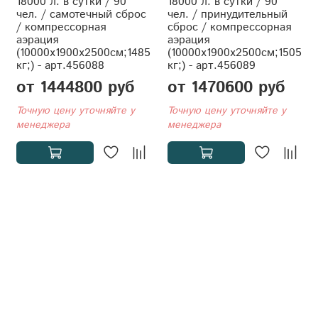
18000 л. в сутки / 90
18000 л. в сутки / 90
чел. / самотечный сброс
чел. / принудительный
/ компрессорная
сброс / компрессорная
аэрация
аэрация
(10000x1900x2500см;1485
(10000x1900x2500см;1505
кг;) - арт.456088
кг;) - арт.456089
от 1444800 руб
от 1470600 руб
Точную цену уточняйте у
Точную цену уточняйте у
менеджера
менеджера