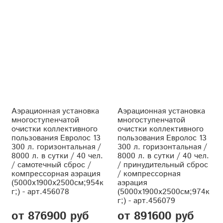
Аэрационная установка
Аэрационная установка
многоступенчатой
многоступенчатой
очистки коллективного
очистки коллективного
пользования Евролос 13
пользования Евролос 13
300 л. горизонтальная /
300 л. горизонтальная /
8000 л. в сутки / 40 чел.
8000 л. в сутки / 40 чел.
/ самотечный сброс /
/ принудительный сброс
компрессорная аэрация
/ компрессорная
(5000x1900x2500см;954к
аэрация
г;) - арт.456078
(5000x1900x2500см;974к
г;) - арт.456079
от 876900 руб
от 891600 руб