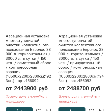
Аэрационная установка
Аэрационная установка
многоступенчатой
многоступенчатой
очистки коллективного
очистки коллективного
пользования Евролос 38
пользования Евролос 38
000 л. горизонтальная /
000 л. горизонтальная /
30000 л. в сутки / 150
30000 л. в сутки / 150
чел. / самотечный сброс
чел. / принудительный
/ компрессорная
сброс / компрессорная
аэрация
аэрация
(10500x2200x2800см;192
(10500x2200x2800см;194
3кг;) - арт.456092
3кг;) - арт.456093
от 2443900 руб
от 2488700 руб
Точную цену уточняйте у
Точную цену уточняйте у
менеджера
менеджера