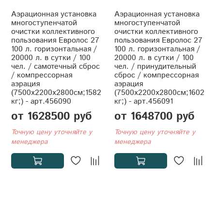
Аэрационная установка
Аэрационная установка
многоступенчатой
многоступенчатой
очистки коллективного
очистки коллективного
пользования Евролос 27
пользования Евролос 27
100 л. горизонтальная /
100 л. горизонтальная /
20000 л. в сутки / 100
20000 л. в сутки / 100
чел. / самотечный сброс
чел. / принудительный
/ компрессорная
сброс / компрессорная
аэрация
аэрация
(7500x2200x2800см;1582
(7500x2200x2800см;1602
кг;) - арт.456090
кг;) - арт.456091
от 1628500 руб
от 1648700 руб
Точную цену уточняйте у
Точную цену уточняйте у
менеджера
менеджера