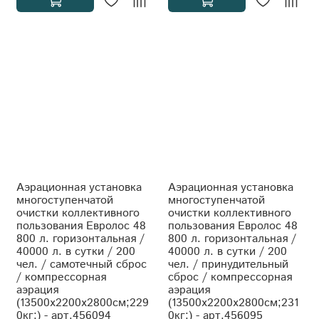
Аэрационная установка
Аэрационная установка
многоступенчатой
многоступенчатой
очистки коллективного
очистки коллективного
пользования Евролос 48
пользования Евролос 48
800 л. горизонтальная /
800 л. горизонтальная /
40000 л. в сутки / 200
40000 л. в сутки / 200
чел. / самотечный сброс
чел. / принудительный
/ компрессорная
сброс / компрессорная
аэрация
аэрация
(13500x2200x2800см;229
(13500x2200x2800см;231
0кг;) - арт.456094
0кг;) - арт.456095