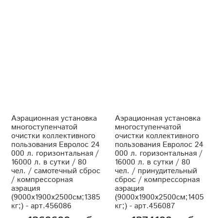
Аэрационная установка
Аэрационная установка
многоступенчатой
многоступенчатой
очистки коллективного
очистки коллективного
пользования Евролос 24
пользования Евролос 24
000 л. горизонтальная /
000 л. горизонтальная /
16000 л. в сутки / 80
16000 л. в сутки / 80
чел. / самотечный сброс
чел. / принудительный
/ компрессорная
сброс / компрессорная
аэрация
аэрация
(9000x1900x2500см;1385
(9000x1900x2500см;1405
кг;) - арт.456086
кг;) - арт.456087