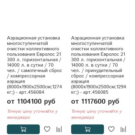
Аэрационная установка
Аэрационная установка
многоступенчатой
многоступенчатой
очистки коллективного
очистки коллективного
пользования Евролос 21
пользования Евролос 21
300 л. горизонтальная /
300 л. горизонтальная /
14000 л. в сутки / 70
14000 л. в сутки / 70
чел. / самотечный сброс
чел. / принудительный
/ компрессорная
сброс / компрессорная
аэрация
аэрация
(8000x1900x2500см;1274
(8000x1900x2500см;1294
кг;) - арт.456084
кг;) - арт.456085
от 1104100 руб
от 1117600 руб
Точную цену уточняйте у
Точную цену уточняйте у
менеджера
менеджера