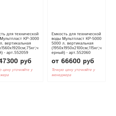
ть для технической
Емкость для технической
Мультпласт KР-3000
воды Мультпласт KР-5000
л. вертикальная
5000 л. вертикальная
x1560x1920см;75кг;ч
(1950x1950x2100см;115кг;ч
) - арт.552059
ерный) - арт.552060
47300 руб
от 66600 руб
ю цену уточняйте у
Точную цену уточняйте у
жера
менеджера