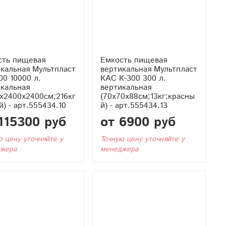
сть пищевая
Емкость пищевая
кальная Мультпласт
вертикальная Мультпласт
00 10000 л.
КАС К-300 300 л.
икальная
вертикальная
x2400x2400см;216кг
(70x70x88см;13кг;красны
й) - арт.555434.10
й) - арт.555434.13
115300 руб
от 6900 руб
ю цену уточняйте у
Точную цену уточняйте у
жера
менеджера