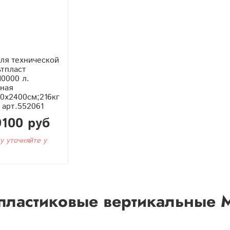
ля технической
ьтпласт
10000 л.
ная
0x2400см;216кг
- арт.552061
9100 руб
у уточняйте у
пластиковые вертикальные 