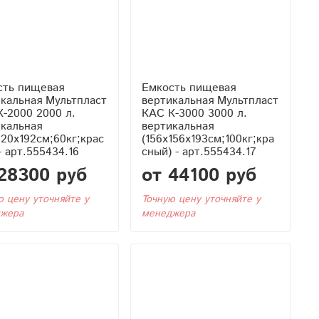
сть пищевая
Емкость пищевая
кальная Мультпласт
вертикальная Мультпласт
-2000 2000 л.
КАС К-3000 3000 л.
икальная
вертикальная
120x192см;60кг;крас
(156x156x193см;100кг;кра
- арт.555434.16
сный) - арт.555434.17
28300 руб
от 44100 руб
ю цену уточняйте у
Точную цену уточняйте у
жера
менеджера