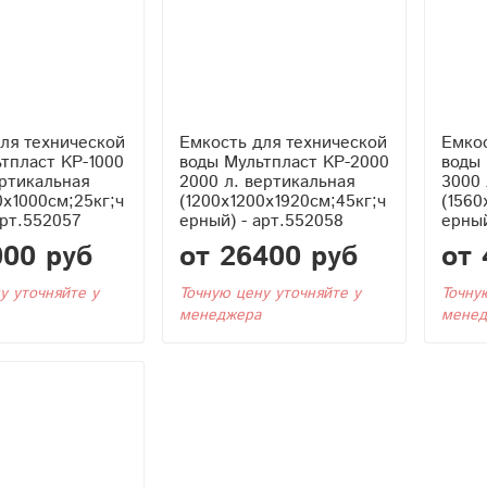
ля технической
Емкость для технической
Емкос
тпласт KР-1000
воды Мультпласт KР-2000
воды 
ертикальная
2000 л. вертикальная
3000 
0x1000см;25кг;ч
(1200x1200x1920см;45кг;ч
(1560
арт.552057
ерный) - арт.552058
ерный
000 руб
от 26400 руб
от 
у уточняйте у
Точную цену уточняйте у
Точну
менеджера
менед