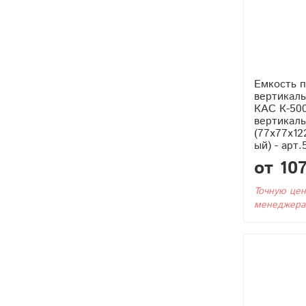
Емкость 
вертикаль
КАС К-500
вертикаль
(77x77x12
ый) - арт.
от 10
Точную цен
менеджера