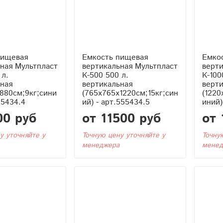
пищевая
Емкость пищевая
Емко
ная Мультпласт
вертикальная Мультпласт
верти
 л.
K-500 500 л.
K-100
ная
вертикальная
верт
880см;9кг;сини
(765x765x1220см;15кг;син
(1220
55434.4
ий) - арт.555434.5
иний)
00 руб
от 11500 руб
от 
у уточняйте у
Точную цену уточняйте у
Точну
менеджера
менед