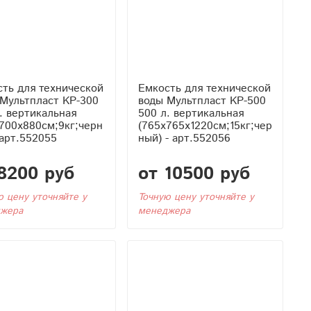
ть для технической
Емкость для технической
Мультпласт KР-300
воды Мультпласт KР-500
. вертикальная
500 л. вертикальная
700x880см;9кг;черн
(765x765x1220см;15кг;чер
 арт.552055
ный) - арт.552056
8200 руб
от 10500 руб
ю цену уточняйте у
Точную цену уточняйте у
жера
менеджера