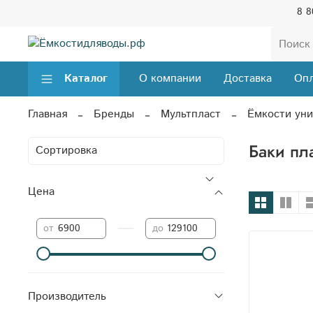
8 8
Каталог
О компании
Доставка
Опл
Главная
Бренды
Мультпласт
Ёмкости ун
Баки пл
Цена
—
от
до
Производитель