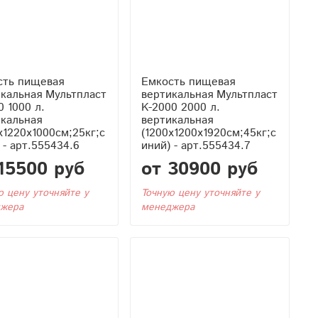
сть пищевая
Емкость пищевая
кальная Мультпласт
вертикальная Мультпласт
0 1000 л.
K-2000 2000 л.
икальная
вертикальная
x1220x1000см;25кг;с
(1200x1200x1920см;45кг;с
 - арт.555434.6
иний) - арт.555434.7
15500 руб
от 30900 руб
ю цену уточняйте у
Точную цену уточняйте у
жера
менеджера