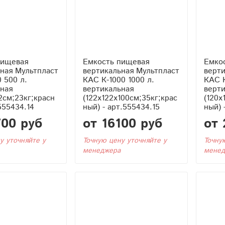
пищевая
Емкость пищевая
Емко
ная Мультпласт
вертикальная Мультпласт
верти
 500 л.
КАС К-1000 1000 л.
КАС К
ная
вертикальная
верт
2см;23кг;красн
(122x122x100см;35кг;крас
(120x
555434.14
ный) - арт.555434.15
ный) 
700 руб
от 16100 руб
от 
у уточняйте у
Точную цену уточняйте у
Точну
менеджера
менед