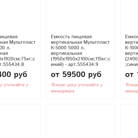
пищевая
Емкость пищевая
Емко
ная Мультпласт
вертикальная Мультпласт
верти
00 л.
K-5000 5000 л.
K-100
ная
вертикальная
верт
0x1920см;75кг;с
(1950x1950x2100см;115кг;с
(2400
рт.555434.8
иний) - арт.555434.9
;сини
400 руб
от 59500 руб
от 
у уточняйте у
Точную цену уточняйте у
Точну
менеджера
менед