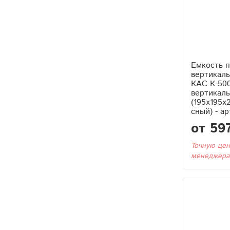
Емкость 
вертикаль
КАС К-500
вертикаль
(195x195x
сный) - а
от 59
Точную цен
менеджера