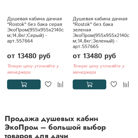
Душевая кабина дачная
Душевая кабина дачная
"Rostok" без бака серая
"Rostok" без бака
ЭкоПром(955x955x2140с
зеленая
м;14,8кг;Серый) -
ЭкоПром(955x955x2140с
арт.557664
м;14,8кг;Зеленый) -
арт.557665
от 13480 руб
от 13480 руб
Точную цену уточняйте у
Точную цену уточняйте у
менеджера
менеджера
Продажа душевых кабин
ЭкоПром – большой выбор
товаров для дачи