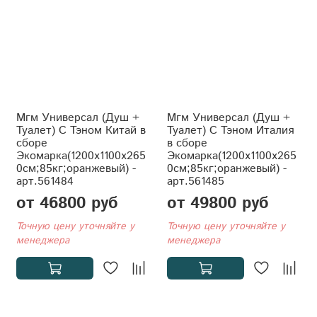
Мгм Универсал (Душ +
Мгм Универсал (Душ +
Туалет) С Тэном Китай в
Туалет) С Тэном Италия
сборе
в сборе
Экомарка(1200x1100x265
Экомарка(1200x1100x265
0см;85кг;оранжевый) -
0см;85кг;оранжевый) -
арт.561484
арт.561485
от 46800 руб
от 49800 руб
Точную цену уточняйте у
Точную цену уточняйте у
менеджера
менеджера