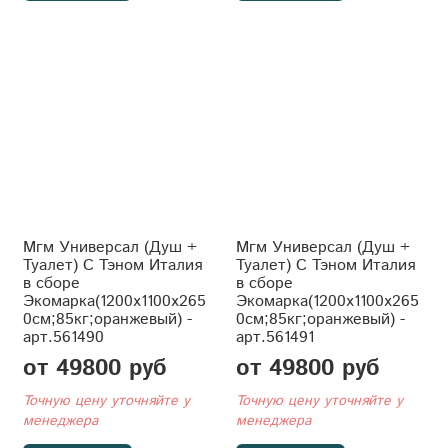
Мгм Универсал (Душ +
Мгм Универсал (Душ +
Туалет) С Тэном Италия
Туалет) С Тэном Италия
в сборе
в сборе
Экомарка(1200x1100x265
Экомарка(1200x1100x265
0см;85кг;оранжевый) -
0см;85кг;оранжевый) -
арт.561490
арт.561491
от 49800 руб
от 49800 руб
Точную цену уточняйте у
Точную цену уточняйте у
менеджера
менеджера