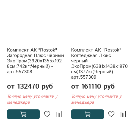
Комплект АК "Rostok"
Комплект АК "Rostok"
Загородная Плюс чёрный
Коттеджная Люкс
ЭкоПром(3920x1355x192
чёрный
8см;742кг;Черный) -
ЭкоПром(6381x1438x1970
арт.557308
см;1377кг;Черный) -
арт.557309
от 132470 руб
от 161110 руб
Точную цену уточняйте у
Точную цену уточняйте у
менеджера
менеджера