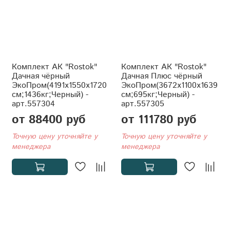
Комплект АК "Rostok"
Комплект АК "Rostok"
Дачная чёрный
Дачная Плюс чёрный
ЭкоПром(4191x1550x1720
ЭкоПром(3672x1100x1639
см;1436кг;Черный) -
см;695кг;Черный) -
арт.557304
арт.557305
от 88400 руб
от 111780 руб
Точную цену уточняйте у
Точную цену уточняйте у
менеджера
менеджера