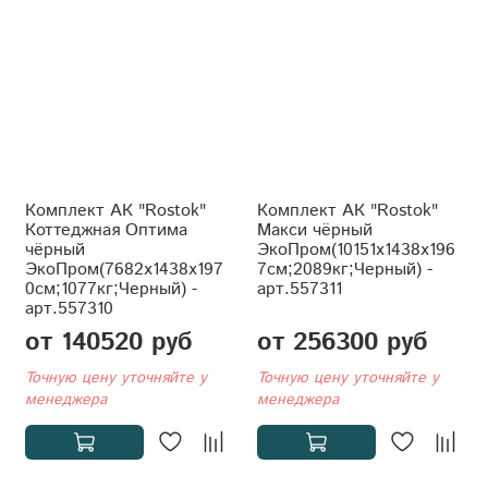
Комплект АК "Rostok"
Комплект АК "Rostok"
Коттеджная Оптима
Макси чёрный
чёрный
ЭкоПром(10151x1438x196
ЭкоПром(7682x1438x197
7см;2089кг;Черный) -
0см;1077кг;Черный) -
арт.557311
арт.557310
от 140520 руб
от 256300 руб
Точную цену уточняйте у
Точную цену уточняйте у
менеджера
менеджера