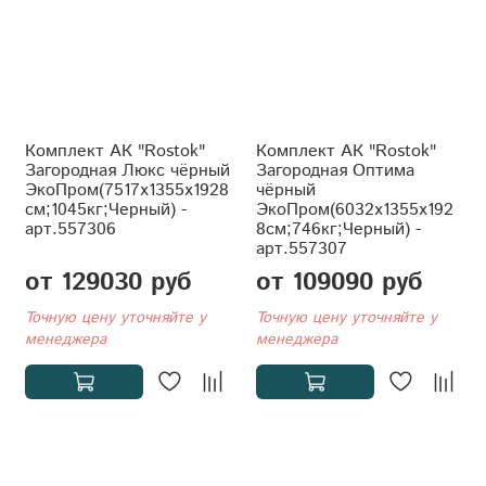
Комплект АК "Rostok"
Комплект АК "Rostok"
Загородная Люкс чёрный
Загородная Оптима
ЭкоПром(7517x1355x1928
чёрный
см;1045кг;Черный) -
ЭкоПром(6032x1355x192
арт.557306
8см;746кг;Черный) -
арт.557307
от 129030 руб
от 109090 руб
Точную цену уточняйте у
Точную цену уточняйте у
менеджера
менеджера