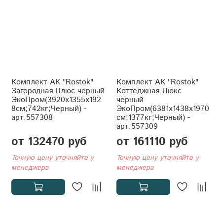
Комплект АК "Rostok"
Комплект АК "Rostok"
Загородная Плюс чёрный
Коттеджная Люкс
ЭкоПром(3920x1355x192
чёрный
8см;742кг;Черный) -
ЭкоПром(6381x1438x1970
арт.557308
см;1377кг;Черный) -
арт.557309
от 132470 руб
от 161110 руб
Точную цену уточняйте у
Точную цену уточняйте у
менеджера
менеджера