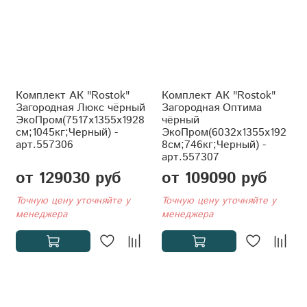
Комплект АК "Rostok"
Комплект АК "Rostok"
Загородная Люкс чёрный
Загородная Оптима
ЭкоПром(7517x1355x1928
чёрный
см;1045кг;Черный) -
ЭкоПром(6032x1355x192
арт.557306
8см;746кг;Черный) -
арт.557307
от 129030 руб
от 109090 руб
Точную цену уточняйте у
Точную цену уточняйте у
менеджера
менеджера