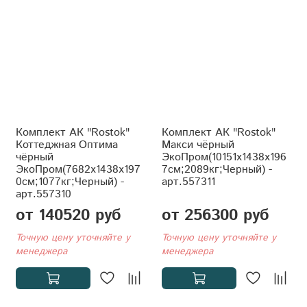
Комплект АК "Rostok"
Комплект АК "Rostok"
Коттеджная Оптима
Макси чёрный
чёрный
ЭкоПром(10151x1438x196
ЭкоПром(7682x1438x197
7см;2089кг;Черный) -
0см;1077кг;Черный) -
арт.557311
арт.557310
от 140520 руб
от 256300 руб
Точную цену уточняйте у
Точную цену уточняйте у
менеджера
менеджера