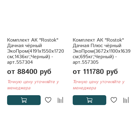
Комплект АК "Rostok"
Комплект АК "Rostok"
Дачная чёрный
Дачная Плюс чёрный
ЭкоПром(4191x1550x1720
ЭкоПром(3672x1100x1639
см;1436кг;Черный) -
см;695кг;Черный) -
арт.557304
арт.557305
от 88400 руб
от 111780 руб
Точную цену уточняйте у
Точную цену уточняйте у
менеджера
менеджера