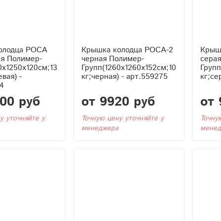
олодца РОСА
Крышка колодца РОСА-2
Крыш
ая Полимер-
черная Полимер-
сера
0x1250x120см;13
Групп(1260x1260x152см;10
Групп
вая) -
кг;черная) - арт.559275
кг;се
4
700 руб
от 9920 руб
от 
у уточняйте у
Точную цену уточняйте у
Точну
менеджера
менед