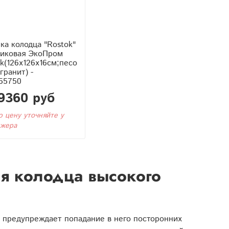
а колодца "Rostok"
тиковая ЭкоПром
k(126x126x16см;песо
гранит) -
55750
9360 руб
ю цену уточняйте у
жера
я колодца высокого
 предупреждает попадание в него посторонних