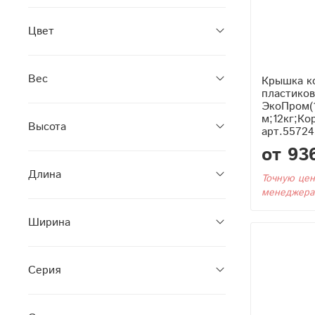
Цвет
Вес
Крышка ко
пластико
ЭкоПром(
м;12кг;Ко
Высота
арт.55724
от 93
Длина
Точную цен
менеджера
Ширина
Серия