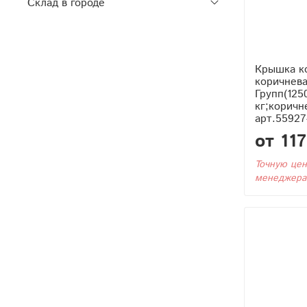
Склад в городе
Крышка к
коричнев
Групп(125
кг;коричне
арт.55927
от 11
Точную цен
менеджера