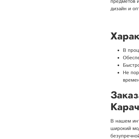
предметов и
дизайн и о
Харак
В проц
Обеспе
Быстро
Не пор
времен
Заказ
Карач
В нашем ин
широкий мод
безупречной