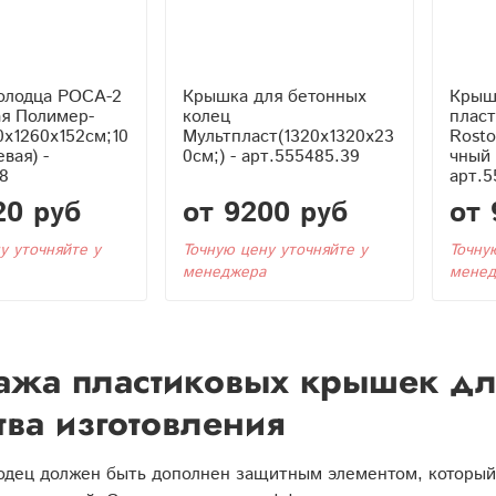
олодца РОСА-2
Крышка для бетонных
Крышк
ая Полимер-
колец
плас
0x1260x152см;10
Мультпласт(1320x1320x23
Rosto
вая) -
0см;) - арт.555485.39
чный 
8
арт.5
20 руб
от 9200 руб
от 
у уточняйте у
Точную цену уточняйте у
Точну
менеджера
менед
жа пластиковых крышек дл
тва изготовления
одец должен быть дополнен защитным элементом, который