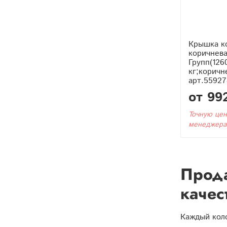
Крышка к
коричнев
Групп(126
кг;коричне
арт.55927
от 99
Точную цен
менеджера
Прода
качес
Каждый кол