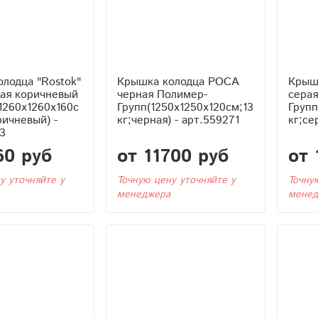
лодца "Rostok"
Крышка колодца РОСА
Крыш
вая коричневый
черная Полимер-
сера
1260x1260x160с
Групп(1250x1250x120см;13
Групп
ричневый) -
кг;черная) - арт.559271
кг;се
3
60 руб
от 11700 руб
от 
у уточняйте у
Точную цену уточняйте у
Точну
менеджера
менед