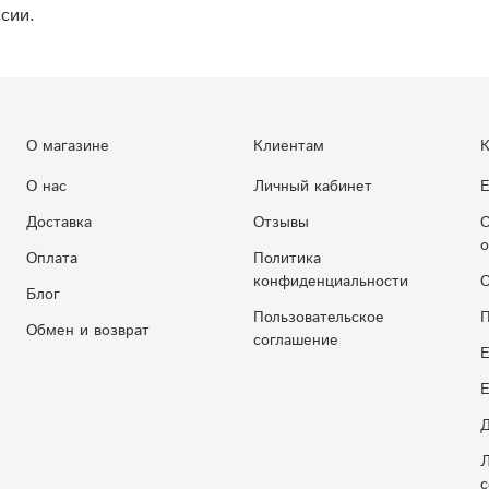
сии.
О магазине
Клиентам
К
О нас
Личный кабинет
Е
Доставка
Отзывы
С
о
Оплата
Политика
конфиденциальности
С
Блог
Пользовательское
П
Обмен и возврат
соглашение
Е
E
Д
Л
с