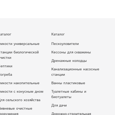
аталог
Каталог
мкости универсальные
Пескоуловители
танции биологической
Кессоны для скважины
чистки
Дренажные колодцы
ептики
Kaнaлизaциoнныe нacocныe
огреба
cтaнции
мкости накопительные
Ванны пластиковые
мкocти c кoнуcным днoм
Туалетные кабины и
биотуалеты
ля сельского хозяйства
Для дачи
ивневые очистные
ооружения
Дорожно-строительная