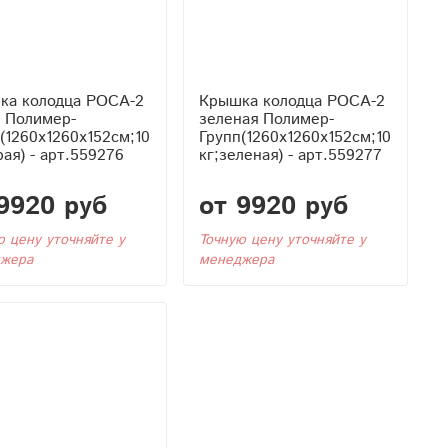
ка колодца РОСА-2
Крышка колодца РОСА-2
я Полимер-
зеленая Полимер-
(1260x1260x152см;10
Групп(1260x1260x152см;10
рая) - арт.559276
кг;зеленая) - арт.559277
9920 руб
от 9920 руб
ю цену уточняйте у
Точную цену уточняйте у
жера
менеджера