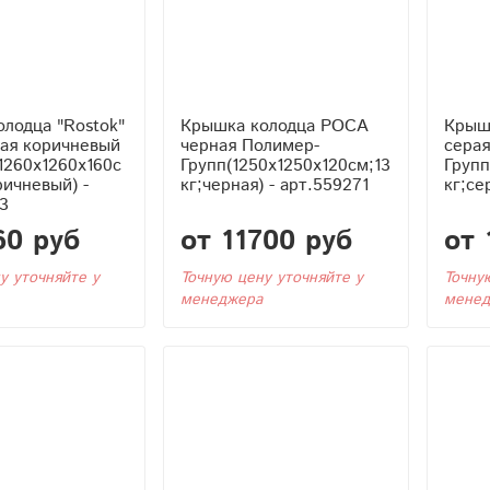
лодца "Rostok"
Крышка колодца РОСА
Крыш
вая коричневый
черная Полимер-
сера
1260x1260x160с
Групп(1250x1250x120см;13
Групп
ричневый) -
кг;черная) - арт.559271
кг;се
3
60 руб
от 11700 руб
от 
у уточняйте у
Точную цену уточняйте у
Точну
менеджера
менед