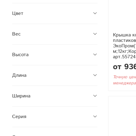
Цвет
Вес
Крышка ко
пластико
ЭкоПром(
м;12кг;Ко
Высота
арт.55724
от 93
Длина
Точную цен
менеджера
Ширина
Серия