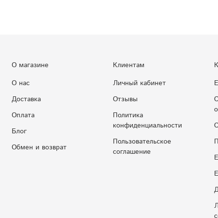
О магазине
Клиентам
К
О нас
Личный кабинет
Е
Доставка
Отзывы
С
о
Оплата
Политика
конфиденциальности
С
Блог
Пользовательское
П
Обмен и возврат
соглашение
Е
E
Д
Л
с