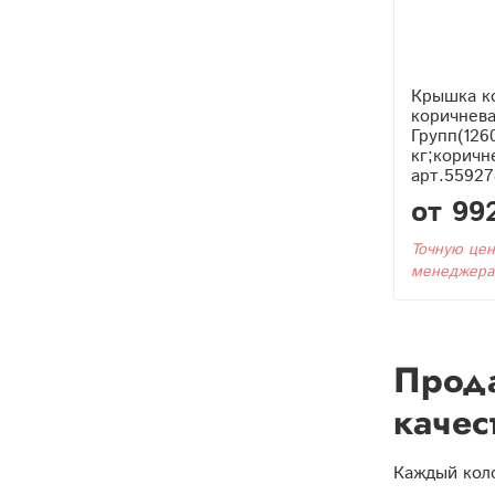
Крышка к
коричнев
Групп(126
кг;коричне
арт.55927
от 99
Точную цен
менеджера
Прода
качес
Каждый кол