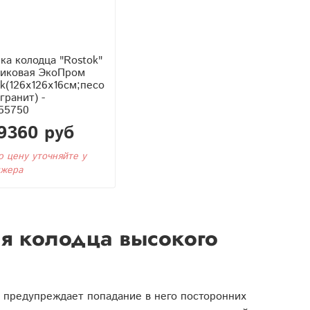
а колодца "Rostok"
тиковая ЭкоПром
k(126x126x16см;песо
гранит) -
55750
9360 руб
ю цену уточняйте у
жера
я колодца высокого
 предупреждает попадание в него посторонних