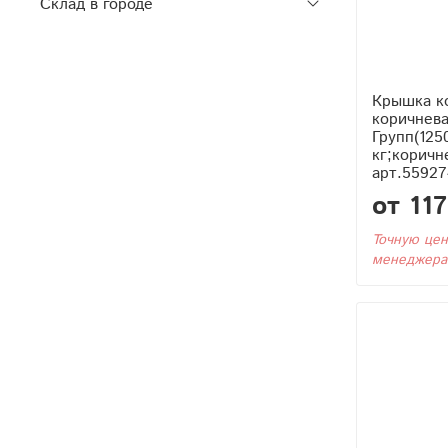
Склад в городе
Крышка к
коричнев
Групп(125
кг;коричне
арт.55927
от 11
Точную цен
менеджера