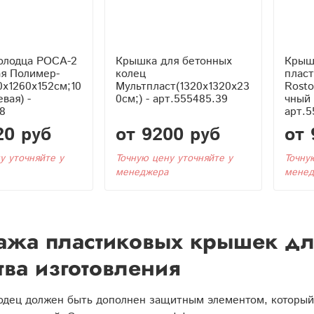
олодца РОСА-2
Крышка для бетонных
Крышк
ая Полимер-
колец
плас
0x1260x152см;10
Мультпласт(1320x1320x23
Rosto
вая) -
0см;) - арт.555485.39
чный 
8
арт.5
20 руб
от 9200 руб
от 
у уточняйте у
Точную цену уточняйте у
Точну
менеджера
менед
жа пластиковых крышек дл
тва изготовления
одец должен быть дополнен защитным элементом, который