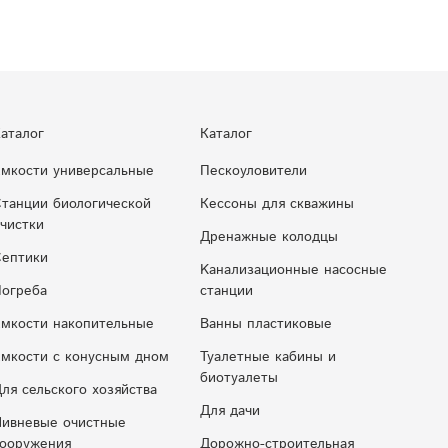
аталог
Каталог
мкости универсальные
Пескоуловители
танции биологической
Кессоны для скважины
чистки
Дренажные колодцы
ептики
Kaнaлизaциoнныe нacocныe
огреба
cтaнции
мкости накопительные
Ванны пластиковые
мкocти c кoнуcным днoм
Туалетные кабины и
биотуалеты
ля сельского хозяйства
Для дачи
ивневые очистные
ооружения
Дорожно-строительная