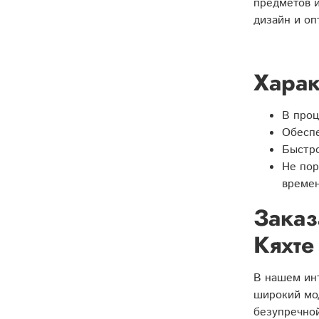
предметов и
дизайн и о
Харак
В проц
Обеспе
Быстро
Не пор
времен
Заказ
Кяхте
В нашем ин
широкий мод
безупречной