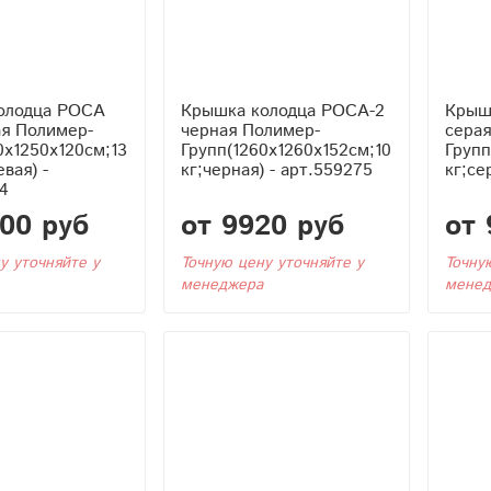
олодца РОСА
Крышка колодца РОСА-2
Крыш
ая Полимер-
черная Полимер-
сера
0x1250x120см;13
Групп(1260x1260x152см;10
Групп
вая) -
кг;черная) - арт.559275
кг;се
4
700 руб
от 9920 руб
от 
у уточняйте у
Точную цену уточняйте у
Точну
менеджера
менед