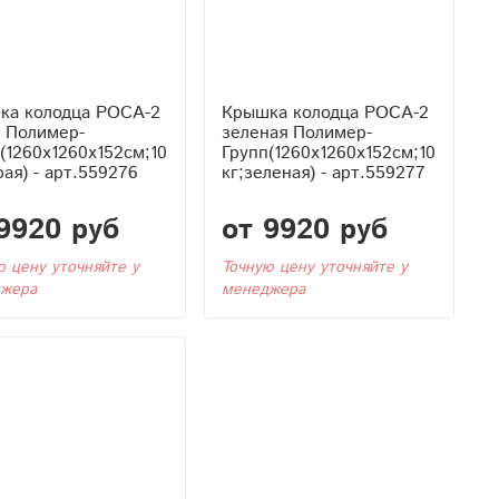
ка колодца РОСА-2
Крышка колодца РОСА-2
я Полимер-
зеленая Полимер-
(1260x1260x152см;10
Групп(1260x1260x152см;10
рая) - арт.559276
кг;зеленая) - арт.559277
9920 руб
от 9920 руб
ю цену уточняйте у
Точную цену уточняйте у
жера
менеджера