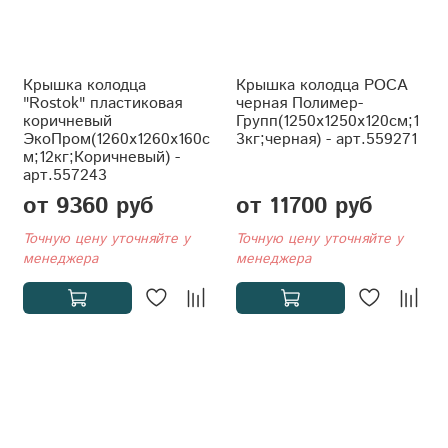
Крышка колодца
Крышка колодца РОСА
"Rostok" пластиковая
черная Полимер-
коричневый
Групп(1250x1250x120см;1
ЭкоПром(1260x1260x160с
3кг;черная) - арт.559271
м;12кг;Коричневый) -
арт.557243
от 9360 руб
от 11700 руб
Точную цену уточняйте у
Точную цену уточняйте у
менеджера
менеджера