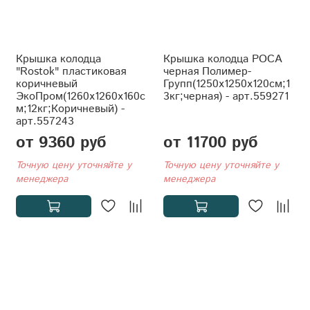
Крышка колодца
Крышка колодца РОСА
"Rostok" пластиковая
черная Полимер-
коричневый
Групп(1250x1250x120см;1
ЭкоПром(1260x1260x160с
3кг;черная) - арт.559271
м;12кг;Коричневый) -
арт.557243
от 9360 руб
от 11700 руб
Точную цену уточняйте у
Точную цену уточняйте у
менеджера
менеджера