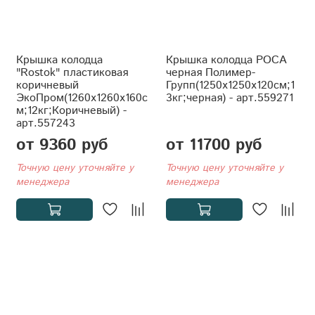
Крышка колодца
Крышка колодца РОСА
"Rostok" пластиковая
черная Полимер-
коричневый
Групп(1250x1250x120см;1
ЭкоПром(1260x1260x160с
3кг;черная) - арт.559271
м;12кг;Коричневый) -
арт.557243
от 9360 руб
от 11700 руб
Точную цену уточняйте у
Точную цену уточняйте у
менеджера
менеджера