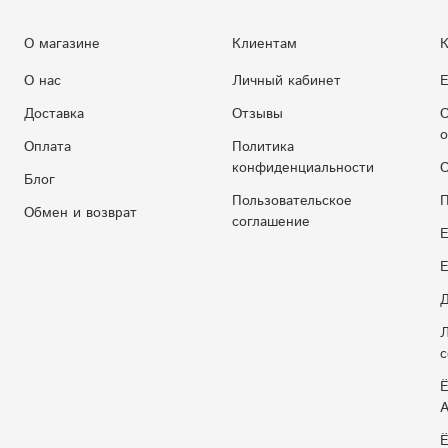
О магазине
Клиентам
К
О нас
Личный кабинет
Е
Доставка
Отзывы
С
о
Оплата
Политика
конфиденциальности
С
Блог
Пользовательское
П
Обмен и возврат
соглашение
Е
E
Д
Л
с
Ё
Ё