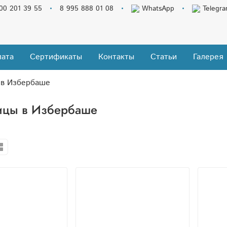
00 201 39 55
8 995 888 01 08
WhatsApp
Telegr
ата
Сертификаты
Контакты
Статьи
Галерея
 в Избербаше
ицы в Избербаше