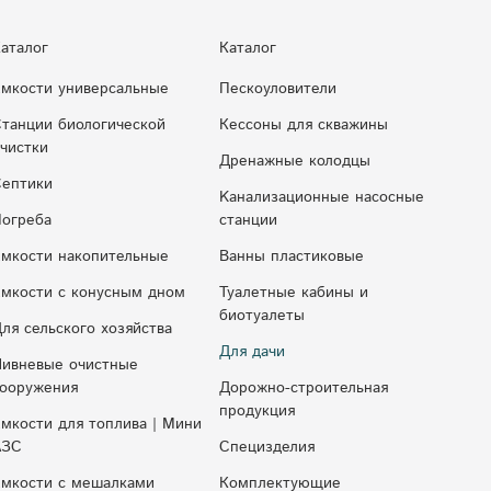
аталог
Каталог
мкости универсальные
Пескоуловители
танции биологической
Кессоны для скважины
чистки
Дренажные колодцы
ептики
Kaнaлизaциoнныe нacocныe
огреба
cтaнции
мкости накопительные
Ванны пластиковые
мкocти c кoнуcным днoм
Туалетные кабины и
биотуалеты
ля сельского хозяйства
Для дачи
ивневые очистные
ооружения
Дорожно-строительная
продукция
мкости для топлива | Мини
АЗС
Специзделия
мкости с мешалками
Комплектующие