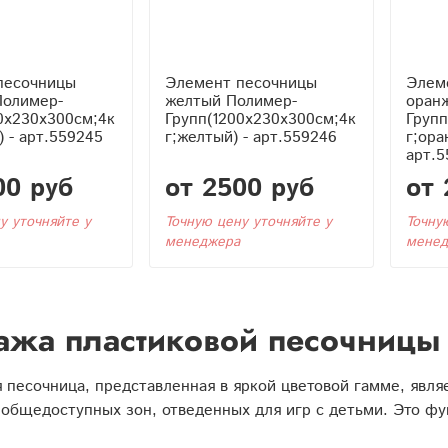
песочницы
Элемент песочницы
Элем
Полимер-
желтый Полимер-
оран
0x230x300см;4к
Групп(1200x230x300см;4к
Групп
) - арт.559245
г;желтый) - арт.559246
г;ора
арт.5
00 руб
от 2500 руб
от 
у уточняйте у
Точную цену уточняйте у
Точну
менеджера
менед
жа пластиковой песочницы 
 песочница, представленная в яркой цветовой гамме, явл
 общедоступных зон, отведенных для игр с детьми. Это ф