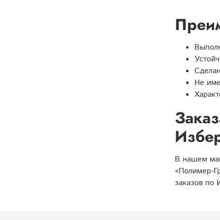
Преим
Выполн
Устойч
Сделан
Не име
Характ
Заказ
Избе
В нашем маг
«Полимер-Гр
заказов по 