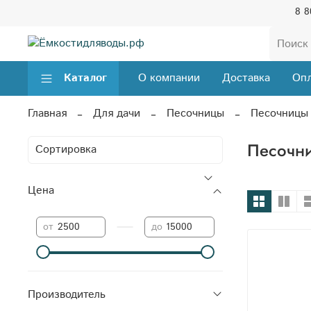
8 8
Каталог
О компании
Доставка
Опл
Главная
Для дачи
Песочницы
Песочницы
Песочн
Цена
—
от
до
Производитель