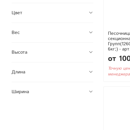
Цвет
Вес
Песочница
секционн
Групп(126
6кг;) - ар
Высота
от 10
Точную цен
Длина
менеджера
Ширина