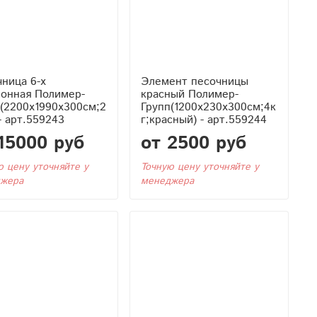
ница 6-х
Элемент песочницы
ионная Полимер-
красный Полимер-
(2200x1990x300см;2
Групп(1200x230x300см;4к
 - арт.559243
г;красный) - арт.559244
15000 руб
от 2500 руб
ю цену уточняйте у
Точную цену уточняйте у
жера
менеджера