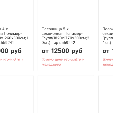
 4-х
Песочница 5-х
Песоч
ая Полимер-
секционная Полимер-
секц
0x1260x300см;1
Групп(1820x1770x300см;2
Групп
т.559241
0кг;) - арт.559242
4кг;)
000 руб
от 12500 руб
от 
у уточняйте у
Точную цену уточняйте у
Точну
менеджера
менед