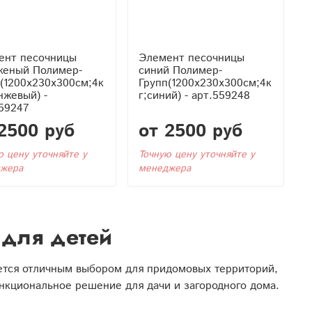
ент песочницы
Элемент песочницы
женый Полимер-
синий Полимер-
(1200x230x300см;4к
Групп(1200x230x300см;4к
нжевый) -
г;синий) - арт.559248
59247
2500 руб
от 2500 руб
ю цену уточняйте у
Точную цену уточняйте у
жера
менеджера
для детей
яется отличным выбором для придомовых территорий,
ункциональное решение для дачи и загородного дома.