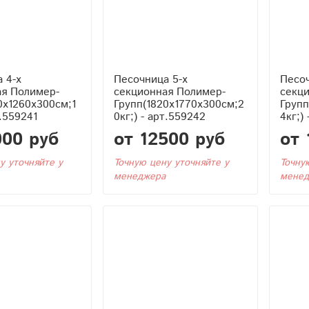
 4-х
Песочница 5-х
Песоч
ая Полимер-
секционная Полимер-
секц
0x1260x300см;1
Групп(1820x1770x300см;2
Групп
т.559241
0кг;) - арт.559242
4кг;)
000 руб
от 12500 руб
от 
у уточняйте у
Точную цену уточняйте у
Точну
менеджера
менед