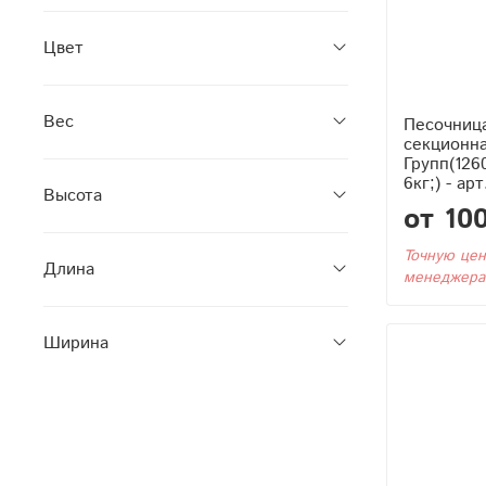
Цвет
Вес
Песочница
секционн
Групп(126
6кг;) - ар
Высота
от 10
Точную цен
Длина
менеджера
Ширина