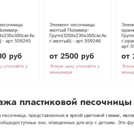
песочницы
Элемент песочницы
Элем
Полимер-
желтый Полимер-
оран
0x230x300см;4к
Групп(1200x230x300см;4к
Групп
) - арт.559245
г;желтый) - арт.559246
г;ора
арт.5
00 руб
от 2500 руб
от 
у уточняйте у
Точную цену уточняйте у
Точну
менеджера
менед
жа пластиковой песочницы 
 песочница, представленная в яркой цветовой гамме, явл
 общедоступных зон, отведенных для игр с детьми. Это ф