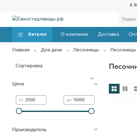
8 8
Каталог
О компании
Доставка
Опл
Главная
Для дачи
Песочницы
Песочницы 
Песочни
Цена
—
от
до
Производитель