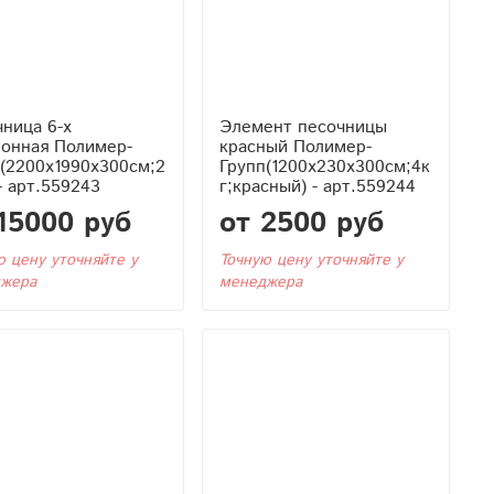
ница 6-х
Элемент песочницы
ионная Полимер-
красный Полимер-
(2200x1990x300см;2
Групп(1200x230x300см;4к
 - арт.559243
г;красный) - арт.559244
15000 руб
от 2500 руб
ю цену уточняйте у
Точную цену уточняйте у
жера
менеджера