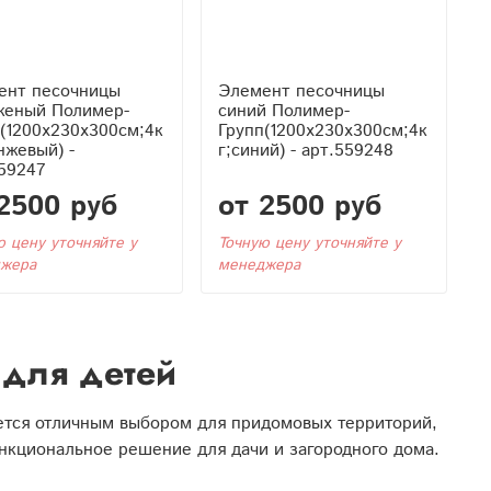
ент песочницы
Элемент песочницы
женый Полимер-
синий Полимер-
(1200x230x300см;4к
Групп(1200x230x300см;4к
нжевый) -
г;синий) - арт.559248
59247
2500 руб
от 2500 руб
ю цену уточняйте у
Точную цену уточняйте у
жера
менеджера
для детей
яется отличным выбором для придомовых территорий,
ункциональное решение для дачи и загородного дома.