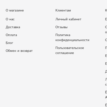
О магазине
Клиентам
К
О нас
Личный кабинет
Е
Доставка
Отзывы
С
о
Оплата
Политика
конфиденциальности
С
Блог
Пользовательское
П
Обмен и возврат
соглашение
Е
E
Д
Л
с
Ё
Ё