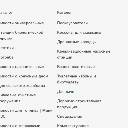
аталог
Каталог
мкости универсальные
Пескоуловители
танции биологической
Кессоны для скважины
чистки
Дренажные колодцы
ептики
Kaнaлизaциoнныe нacocныe
огреба
cтaнции
мкости накопительные
Ванны пластиковые
мкocти c кoнуcным днoм
Туалетные кабины и
биотуалеты
ля сельского хозяйства
Для дачи
ивневые очистные
ооружения
Дорожно-строительная
продукция
мкости для топлива | Мини
АЗС
Специзделия
мкости с мешалками
Комплектующие