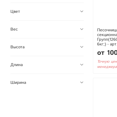
Цвет
Вес
Песочница
секционн
Групп(126
6кг;) - ар
Высота
от 10
Точную цен
Длина
менеджера
Ширина