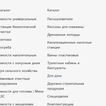
аталог
Каталог
мкости универсальные
Пескоуловители
танции биологической
Кессоны для скважины
чистки
Дренажные колодцы
ептики
Kaнaлизaциoнныe нacocныe
огреба
cтaнции
мкости накопительные
Ванны пластиковые
мкocти c кoнуcным днoм
Туалетные кабины и
биотуалеты
ля сельского хозяйства
Для дачи
ивневые очистные
ооружения
Дорожно-строительная
продукция
мкости для топлива | Мини
АЗС
Специзделия
мкости с мешалками
Комплектующие