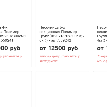
 4-х
Песочница 5-х
Песоч
ая Полимер-
секционная Полимер-
секц
0x1260x300см;1
Групп(1820x1770x300см;2
Групп
т.559241
0кг;) - арт.559242
4кг;)
000 руб
от 12500 руб
от 
у уточняйте у
Точную цену уточняйте у
Точну
менеджера
менед