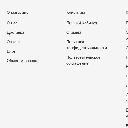
О магазине
Клиентам
К
О нас
Личный кабинет
Е
Доставка
Отзывы
С
о
Оплата
Политика
конфиденциальности
С
Блог
Пользовательское
П
Обмен и возврат
соглашение
Е
E
Д
Л
с
Ё
Ё