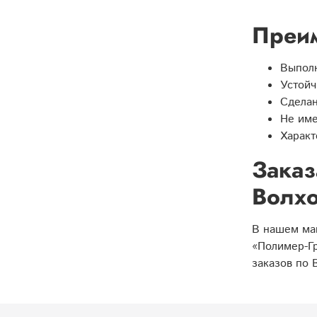
Преим
Выполн
Устойч
Сделан
Не име
Характ
Заказ
Волх
В нашем маг
«Полимер-Гр
заказов по 