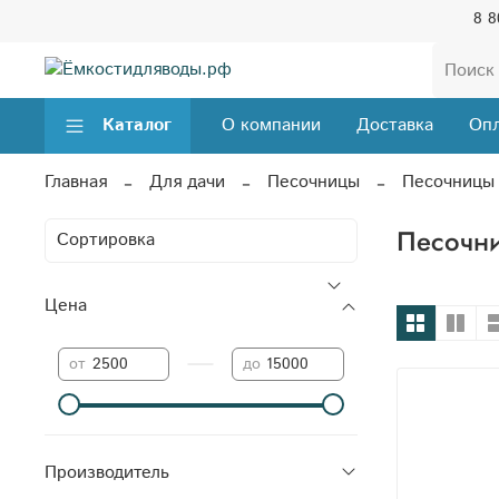
8 8
Каталог
О компании
Доставка
Опл
Главная
Для дачи
Песочницы
Песочницы 
Песочни
Цена
—
от
до
Производитель