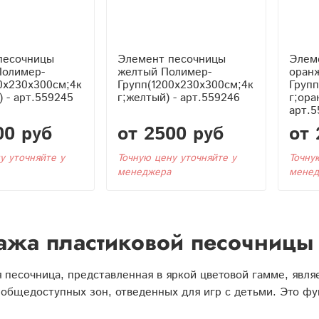
песочницы
Элемент песочницы
Элем
Полимер-
желтый Полимер-
оран
0x230x300см;4к
Групп(1200x230x300см;4к
Групп
) - арт.559245
г;желтый) - арт.559246
г;ора
арт.5
00 руб
от 2500 руб
от 
у уточняйте у
Точную цену уточняйте у
Точну
менеджера
менед
жа пластиковой песочницы 
 песочница, представленная в яркой цветовой гамме, явл
 общедоступных зон, отведенных для игр с детьми. Это ф