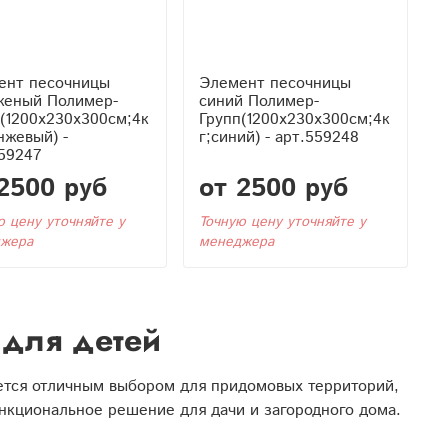
ент песочницы
Элемент песочницы
женый Полимер-
синий Полимер-
(1200x230x300см;4к
Групп(1200x230x300см;4к
нжевый) -
г;синий) - арт.559248
59247
2500 руб
от 2500 руб
ю цену уточняйте у
Точную цену уточняйте у
жера
менеджера
для детей
яется отличным выбором для придомовых территорий,
ункциональное решение для дачи и загородного дома.