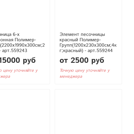
ница 6-х
Элемент песочницы
ионная Полимер-
красный Полимер-
(2200x1990x300см;2
Групп(1200x230x300см;4к
 - арт.559243
г;красный) - арт.559244
15000 руб
от 2500 руб
ю цену уточняйте у
Точную цену уточняйте у
жера
менеджера