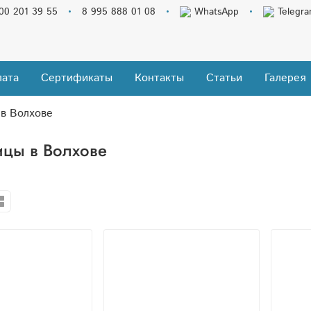
00 201 39 55
8 995 888 01 08
WhatsApp
Telegr
ата
Сертификаты
Контакты
Статьи
Галерея
в Волхове
цы в Волхове