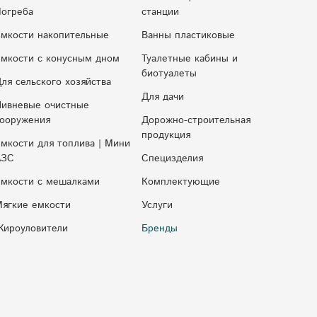
огреба
cтaнции
мкости накопительные
Ванны пластиковые
мкocти c кoнуcным днoм
Туалетные кабины и
биотуалеты
ля сельского хозяйства
Для дачи
ивневые очистные
ооружения
Дорожно-строительная
продукция
мкости для топлива | Мини
АЗС
Специзделия
мкости с мешалками
Комплектующие
ягкие емкости
Услуги
ироуловители
Бренды