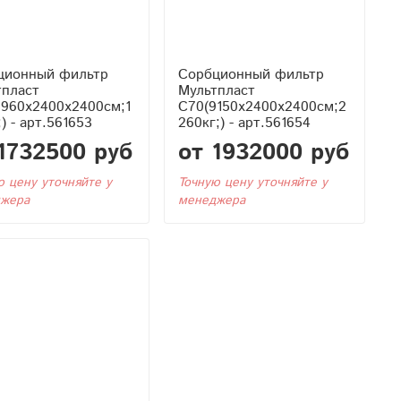
ционный фильтр
Сорбционный фильтр
тпласт
Мультпласт
7960x2400x2400см;1
С70(9150x2400x2400см;2
;) - арт.561653
260кг;) - арт.561654
1732500 руб
от 1932000 руб
ю цену уточняйте у
Точную цену уточняйте у
жера
менеджера