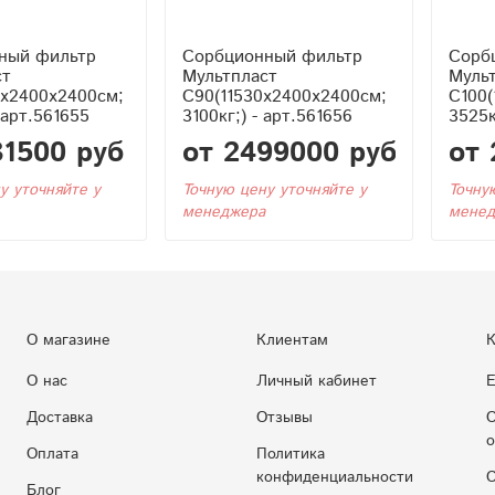
ный фильтр
Сорбционный фильтр
Сорб
ст
Мультпласт
Муль
0x2400x2400см;
С90(11530x2400x2400см;
С100(
 арт.561655
3100кг;) - арт.561656
3525к
31500 руб
от 2499000 руб
от 
у уточняйте у
Точную цену уточняйте у
Точну
менеджера
менед
О магазине
Клиентам
К
О нас
Личный кабинет
Е
Доставка
Отзывы
С
о
Оплата
Политика
конфиденциальности
С
Блог