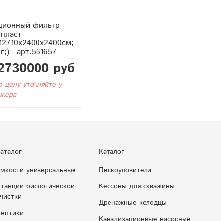
ционный фильтр
тпласт
12710x2400x2400см;
г;) - арт.561657
2730000 руб
ю цену уточняйте у
жера
аталог
Каталог
мкости универсальные
Пескоуловители
танции биологической
Кессоны для скважины
чистки
Дренажные колодцы
ептики
Kaнaлизaциoнныe нacocныe