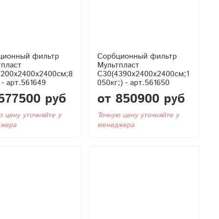
ционный фильтр
Сорбционный фильтр
тпласт
Мультпласт
3200x2400x2400см;8
С30(4390x2400x2400см;1
) - арт.561649
050кг;) - арт.561650
577500 руб
от 850900 руб
ю цену уточняйте у
Точную цену уточняйте у
жера
менеджера