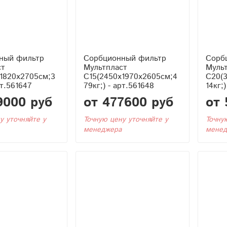
ный фильтр
Сорбционный фильтр
Сорб
ст
Мультпласт
Муль
1820x2705см;3
С15(2450x1970x2605см;4
С20(
рт.561647
79кг;) - арт.561648
14кг;
9000 руб
от 477600 руб
от 
у уточняйте у
Точную цену уточняйте у
Точну
менеджера
менед