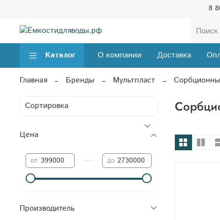
8 8
Каталог
О компании
Доставка
Опл
Главная
Бренды
Мультпласт
Сорбционны
Сорбци
Цена
—
от
до
Производитель