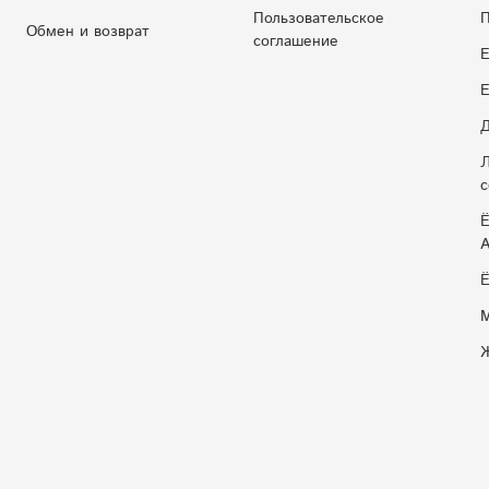
Пользовательское
П
Обмен и возврат
соглашение
Е
E
Д
Л
с
Ё
Ё
М
Ж