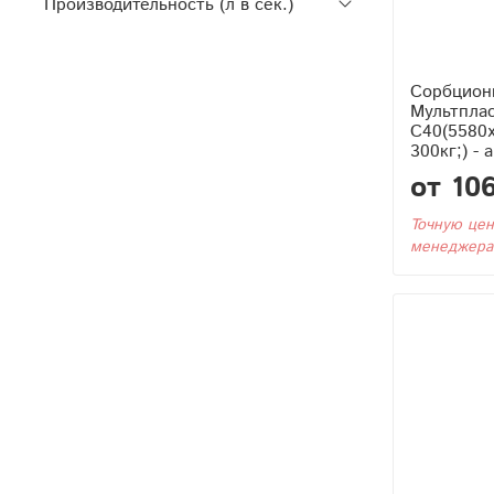
Производительность (л в сек.)
Сорбцион
Мультпла
С40(5580
300кг;) - 
от 10
Точную цен
менеджера