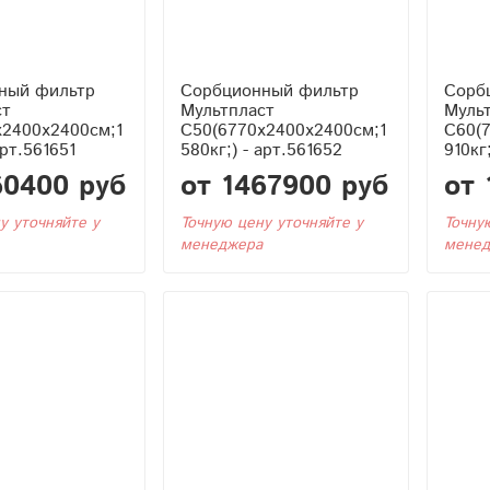
ный фильтр
Сорбционный фильтр
Сорб
ст
Мультпласт
Муль
x2400x2400см;1
С50(6770x2400x2400см;1
С60(
арт.561651
580кг;) - арт.561652
910кг
60400 руб
от 1467900 руб
от 
у уточняйте у
Точную цену уточняйте у
Точну
менеджера
менед