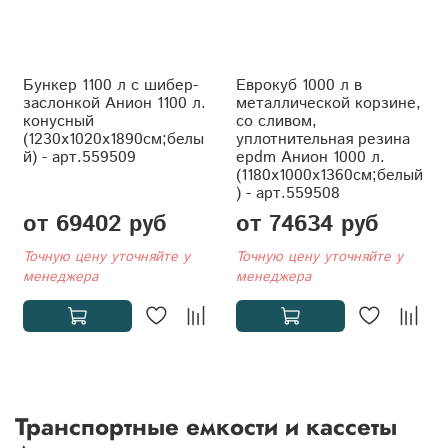
Бункер 1100 л с шибер-
Еврокуб 1000 л в
заслонкой Анион 1100 л.
металлической корзине,
конусный
со сливом,
(1230x1020x1890см;белы
уплотнительная резина
й) - арт.559509
epdm Анион 1000 л.
(1180x1000x1360см;белый
) - арт.559508
от 69402 руб
от 74634 руб
Точную цену уточняйте у
Точную цену уточняйте у
менеджера
менеджера
Транспортные емкости и кассеты