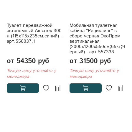
Туалет передвижной
Мобильная туалетная
автономный Акватек 300
кабина "Рециклинг" в
л.(115x115x235см;синий) -
сборе черная ЭкоПром
арт.556037.1
вертикальная
(2000x1200x550см;65кг;Ч
ерный) - арт.557338
от 54350 руб
от 31500 руб
Точную цену уточняйте у
Точную цену уточняйте у
менеджера
менеджера