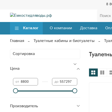
8 8
Каталог
О компании
Доставка
Опл
Главная
Туалетные кабины и биотуалеты
Туа
Туалетн
Цена
—
от
до
Производитель