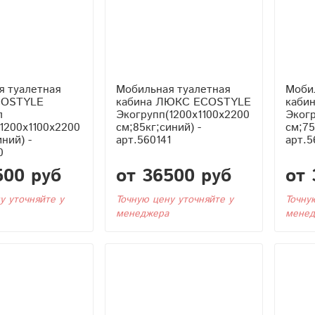
я туалетная
Мобильная туалетная
Моби
COSTYLE
кабина ЛЮКС ECOSTYLE
каби
л
Экогрупп(1200x1100x2200
Экогр
1200x1100x2200
см;85кг;синий) -
см;75
ний) -
арт.560141
арт.5
0
500 руб
от 36500 руб
от 
у уточняйте у
Точную цену уточняйте у
Точну
менеджера
менед