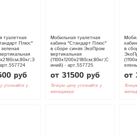
я туалетная
Мобильная туалетная
Моби
тандарт Плюс"
кабина "Стандарт Плюс"
кабин
 зеленая
в сборе синяя ЭкоПром
в сбо
вертикальная
вертикальная
ЭкоП
0x2180см;80кг;З
(1100x1200x2180см;80кг;С
(1100
 арт.557724
иний) - арт.557725
елены
500 руб
от 31500 руб
от 
у уточняйте у
Точную цену уточняйте у
Точну
менеджера
менед