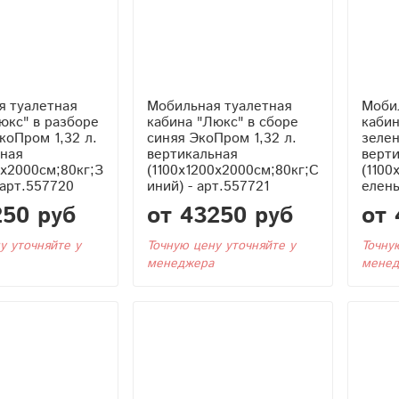
я туалетная
Мобильная туалетная
Моби
юкс" в разборе
кабина "Люкс" в сборе
кабин
коПром 1,32 л.
синяя ЭкоПром 1,32 л.
зелен
ная
вертикальная
верт
0x2000см;80кг;З
(1100x1200x2000см;80кг;С
(1100
 арт.557720
иний) - арт.557721
елены
250 руб
от 43250 руб
от 
у уточняйте у
Точную цену уточняйте у
Точну
менеджера
менед