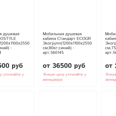
я душевая
Мобильная душевая
Моби
COSTYLE
кабина Стандарт ECOGR
каби
1200x1100x2550
Экогрупп(1200x1100x2550
Экогр
ний) -
см;80кг;синий) -
см;75
4
арт.560145
арт.5
500 руб
от 36500 руб
от 
у уточняйте у
Точную цену уточняйте у
Точну
менеджера
менед