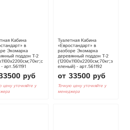
тная Кабина
Туалетная Кабина
стандарт» в
«Евростандарт» в
оре Экомарка
разборе Экомарка
янный поддон T-2
деревянный поддон T-2
x1100x2200см;70кг;с
(1200x1100x2200см;70кг;з
 - арт.561191
еленый) - арт.561192
33500 руб
от 33500 руб
ю цену уточняйте у
Точную цену уточняйте у
жера
менеджера