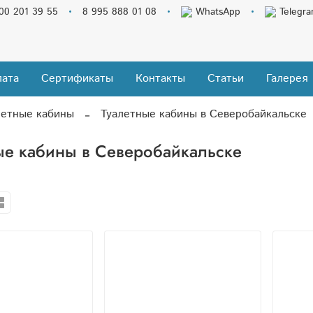
00 201 39 55
8 995 888 01 08
WhatsApp
Telegr
ата
Сертификаты
Контакты
Статьи
Галерея
летные кабины
Туалетные кабины в Северобайкальске
ые кабины в Северобайкальске