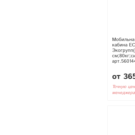
Мобильна
кабина E
Экогрупп(
см;80кг;си
арт.56014
от 36
Точную цен
менеджера