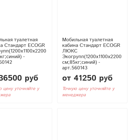
льная туалетная
Мобильная туалетная
на Стандарт ECOGR
кабина Стандарт ECOGR
упп(1200x1100x2200
ЛЮКС
кг;синий) -
Экогрупп(1200x1100x2200
60142
см;85кг;синий) -
арт.560143
36500 руб
от 41250 руб
ю цену уточняйте у
Точную цену уточняйте у
жера
менеджера