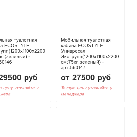
льная туалетная
Мобильная туалетная
на ECOSTYLE
кабина ECOSTYLE
упп(1200x1100x2200
Унивресал
кг;зеленый) -
Экогрупп(1200x1100x2200
60146
см;75кг;зеленый) -
арт.560147
29500 руб
от 27500 руб
ю цену уточняйте у
Точную цену уточняйте у
жера
менеджера