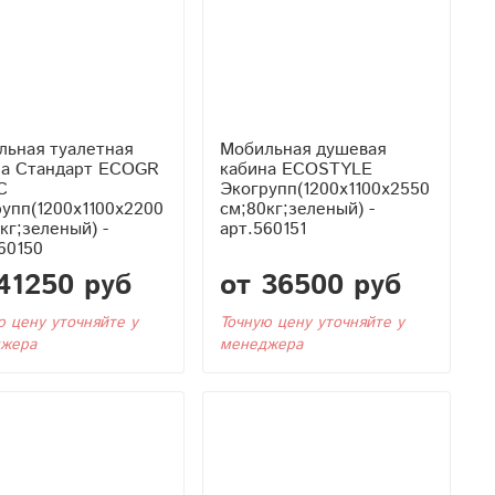
льная туалетная
Мобильная душевая
на Стандарт ECOGR
кабина ECOSTYLE
С
Экогрупп(1200x1100x2550
упп(1200x1100x2200
см;80кг;зеленый) -
кг;зеленый) -
арт.560151
60150
41250 руб
от 36500 руб
ю цену уточняйте у
Точную цену уточняйте у
жера
менеджера