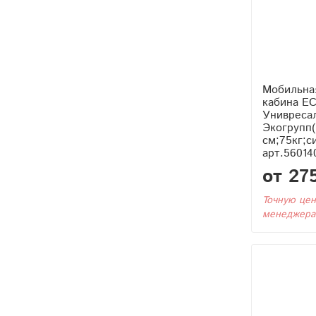
Мобильна
кабина E
Унивреса
Экогрупп(
см;75кг;си
арт.56014
от 27
Точную цен
менеджера