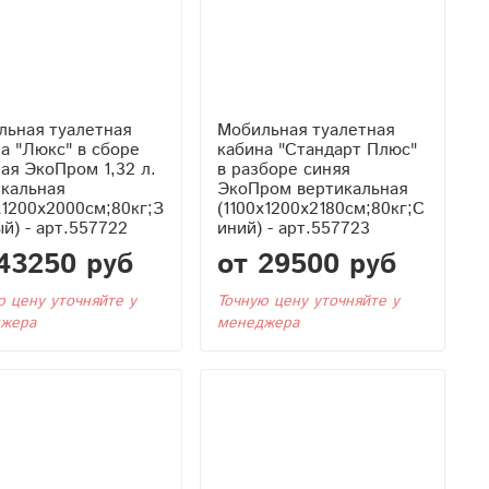
льная туалетная
Мобильная туалетная
а "Люкс" в сборе
кабина "Стандарт Плюс"
ая ЭкоПром 1,32 л.
в разборе синяя
икальная
ЭкоПром вертикальная
x1200x2000см;80кг;З
(1100x1200x2180см;80кг;С
й) - арт.557722
иний) - арт.557723
43250 руб
от 29500 руб
ю цену уточняйте у
Точную цену уточняйте у
жера
менеджера