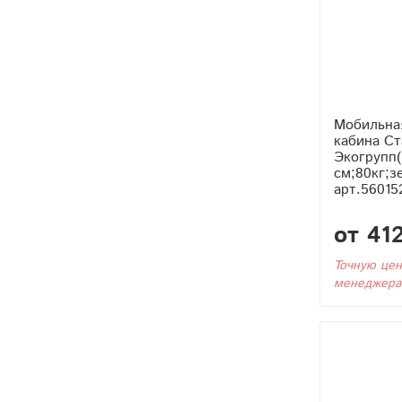
Мобильна
кабина С
Экогрупп(
см;80кг;з
арт.56015
от 41
Точную цен
менеджера