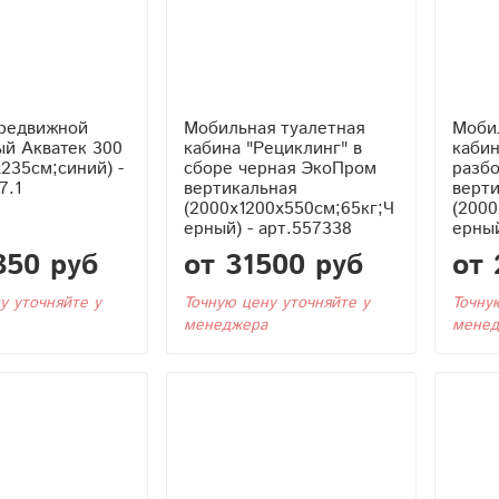
ередвижной
Мобильная туалетная
Моби
ый Акватек 300
кабина "Рециклинг" в
кабин
x235см;синий) -
сборе черная ЭкоПром
разб
7.1
вертикальная
верт
(2000x1200x550см;65кг;Ч
(2000
ерный) - арт.557338
ерный
350 руб
от 31500 руб
от 
у уточняйте у
Точную цену уточняйте у
Точну
менеджера
менед