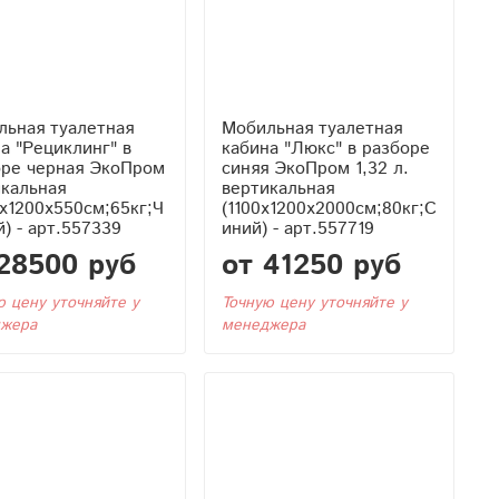
льная туалетная
Мобильная туалетная
а "Рециклинг" в
кабина "Люкс" в разборе
оре черная ЭкоПром
синяя ЭкоПром 1,32 л.
икальная
вертикальная
x1200x550см;65кг;Ч
(1100x1200x2000см;80кг;С
) - арт.557339
иний) - арт.557719
28500 руб
от 41250 руб
ю цену уточняйте у
Точную цену уточняйте у
жера
менеджера