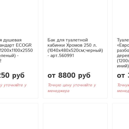
я душевая
Бак для туалетной
Туале
тандарт ECOGR
кабинки Хромов 250 л.
«Евро
1200x1100x2550
(1040x480x520см;черный)
разб
еленый) -
- арт.560991
дерев
2
(1200
иний)
250 руб
от 8800 руб
от 
у уточняйте у
Точную цену уточняйте у
Точну
менеджера
менед