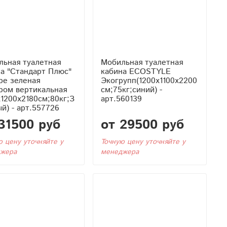
льная туалетная
Мобильная туалетная
а "Стандарт Плюс"
кабина ECOSTYLE
ре зеленая
Экогрупп(1200x1100x2200
ром вертикальная
см;75кг;синий) -
x1200x2180см;80кг;З
арт.560139
й) - арт.557726
31500 руб
от 29500 руб
ю цену уточняйте у
Точную цену уточняйте у
жера
менеджера