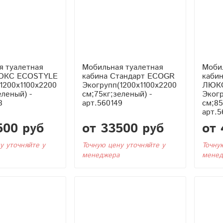
я туалетная
Мобильная туалетная
Моби
ЛЮКС ECOSTYLE
кабина Стандарт ECOGR
каби
1200x1100x2200
Экогрупп(1200x1100x2200
ЛЮК
еленый) -
см;75кг;зеленый) -
Экогр
8
арт.560149
см;85
арт.5
500 руб
от 33500 руб
от 
у уточняйте у
Точную цену уточняйте у
Точну
менеджера
менед