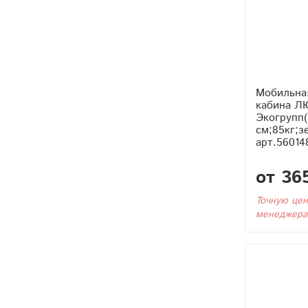
Мобильна
кабина 
Экогрупп(
см;85кг;з
арт.56014
от 36
Точную цен
менеджера