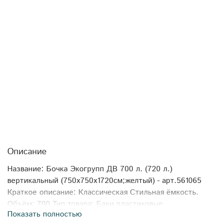
Описание
Название: Бочка Экогрупп ДВ 700 л. (720 л.)
вертикальный (750x750x1720см;желтый) - арт.561065
Краткое описание: Классическая Стильная ёмкость.
Объём: 700 Тип товара: Баки пластиковые
Показать полностью
вертикальные Формфактор: вертикальный