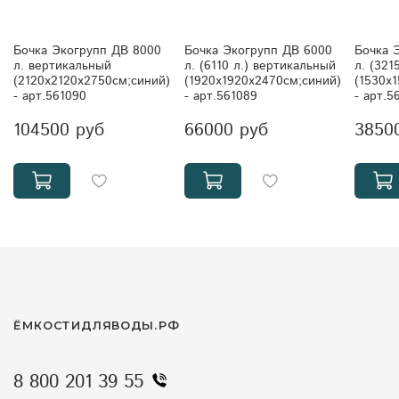
Бочка Экогрупп ДВ 8000
Бочка Экогрупп ДВ 6000
Бочка 
л. вертикальный
л. (6110 л.) вертикальный
л. (321
(2120x2120x2750см;синий)
(1920x1920x2470см;синий)
(1530x
- арт.561090
- арт.561089
- арт.5
104500 руб
66000 руб
3850
ЁМКОСТИДЛЯВОДЫ.РФ
8 800 201 39 55