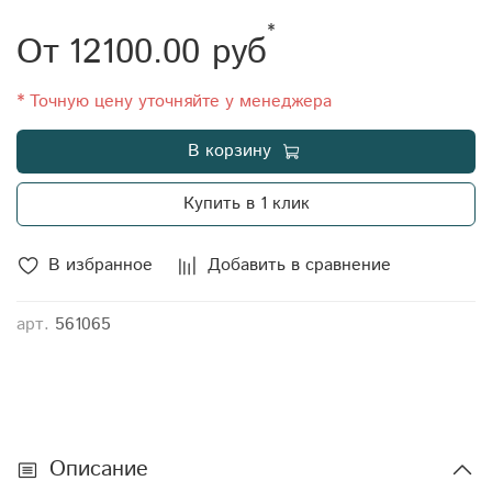
Производитель: Экогрупп ДВ Длина: 750 Ширина: 750
*
От
12100.00 руб
Высота: 1720 Объем транспортный: 967,5 Габариты:
750x750x1720 Диаметр крышки: 350 Цвет: желтый
* Точную цену уточняйте у менеджера
В корзину
Купить в 1 клик
В избранное
Добавить в сравнение
арт.
561065
Описание