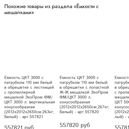
Похожие товары из раздела «Ёмкости с
мешалками»
Емкость ЦКТ 3000 с
Емкость ЦКТ 3000 с
Емкост
патрубком 110 мм белый
патрубком 110 мм белый
патруб
в обрешетке с лестницей
в обрешетке с лопастной
в обре
с пропеллерной
Ж-Ж мешалкой ЭкоПром
с проп
мешалкой ЭкоПром ФМ/
ФМ/ЦКТ 3000 л.
мешал
ЦКТ 3000 л. вертикальная
конусообразная
ЦКТ 50
конусообразная
(2012x2012x2650см;267кг;
конусо
(2012x2012x2650см;263кг;
Белый) - арт.557820
(2012x
Белый) - арт.557821
лый) - 
557820 руб
557821 руб
5578