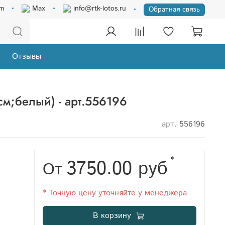
am
Max
info@rtk-lotos.ru
Обратная связь
Отзывы
м;белый) - арт.556196
арт.
556196
*
3750.00 руб
От
* Точную цену уточняйте у менеджера
В корзину