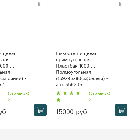
ищевая
Емкость пищевая
Е
ьная
прямоугольная
п
000 л.
Пластбак 1000 л.
П
ьная
Прямоугольная
П
см;синий) -
(159x95x80см;белый) -
(
.1
арт.556205
а
Отзывов:
Отзывов:
2
2
уб
15000 руб