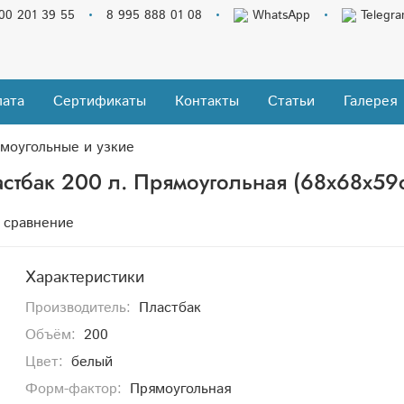
00 201 39 55
8 995 888 01 08
WhatsApp
Telegr
ата
Сертификаты
Контакты
Статьи
Галерея
моугольные и узкие
стбак 200 л. Прямоугольная (68x68x59с
 сравнение
Характеристики
Производитель:
Пластбак
Объём:
200
Цвет:
белый
Форм-фактор:
Прямоугольная