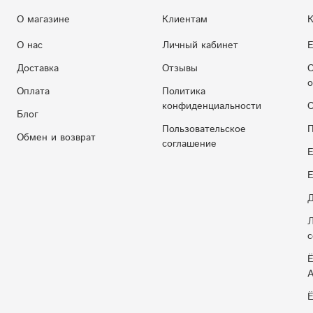
О магазине
Клиентам
К
О нас
Личный кабинет
Е
Доставка
Отзывы
С
о
Оплата
Политика
конфиденциальности
С
Блог
Пользовательское
П
Обмен и возврат
соглашение
Е
E
Д
Л
с
Ё
Ё