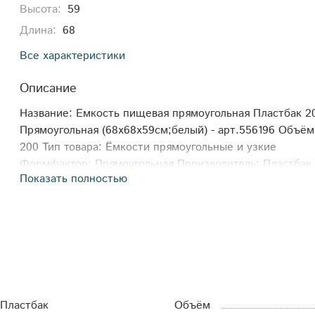
Высота:
59
Длина:
68
Все характеристики
Описание
Название: Емкость пищевая прямоугольная Пластбак 20
Прямоугольная (68x68x59см;белый) - арт.556196 Объём
200 Тип товара: Ёмкости прямоугольные и узкие
Формфактор: Прямоугольная Производитель: Пластбак
Показать полностью
Длина: 68 Ширина: 68 Высота: 59 Объем транспортный
0,272816 Габариты: 68x68x59 Штуцер: 43497 Диаметр
крышки: 27 Цвет: белый
Пластбак
Объём