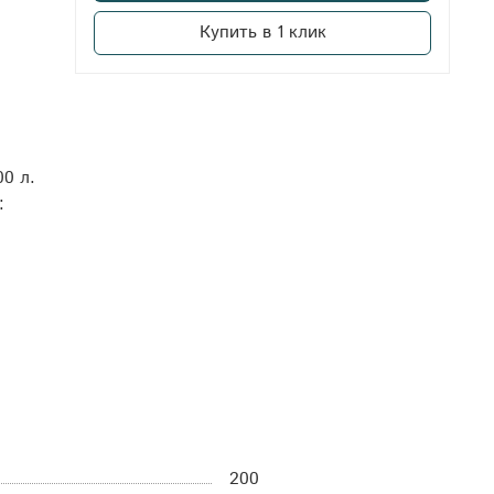
Купить в 1 клик
0 л.
:
:
200