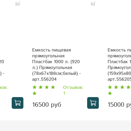
Емкость пищевая
Емкость п
прямоугольная
прямоугол
20
Пластбак 1000 л. (920
Пластбак 1
л.) Прямоугольная
Прямоугол
 -
(78x67x188см;белый) -
(159x95x80
арт.556204
арт.556205
вов:
Отзывов:
1
16500 руб
15000 р