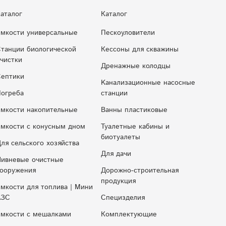
аталог
Каталог
мкости универсальные
Пескоуловители
танции биологической
Кессоны для скважины
чистки
Дренажные колодцы
ептики
Kaнaлизaциoнныe нacocныe
огреба
cтaнции
мкости накопительные
Ванны пластиковые
мкocти c кoнуcным днoм
Туалетные кабины и
биотуалеты
ля сельского хозяйства
Для дачи
ивневые очистные
ооружения
Дорожно-строительная
продукция
мкости для топлива | Мини
АЗС
Специзделия
мкости с мешалками
Комплектующие