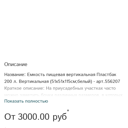
Описание
Название: Емкость пищевая вертикальная Пластбак
200 л. Вертикальная (51x51x115см;белый) - арт.556207
Краткое описание: На приусадебных участках часто
можно заметить бочки различных размеров, в которых
Показать полностью
хранят воду для полива, техническую и питьевую воду,
воду используемую в душевых, удобрения и многие
*
От
3000.00 руб
другие жидкости, необходимые в бытовом
использовании. Так же бочки используют, к примеру, в