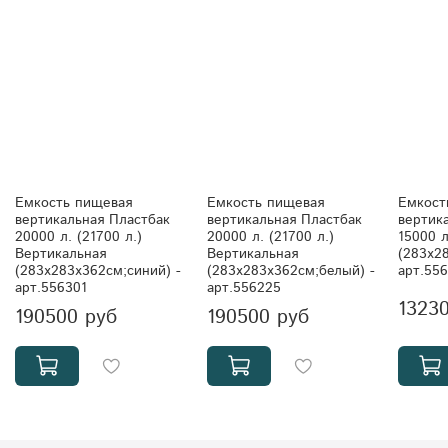
Емкость пищевая
Емкость пищевая
Емкост
вертикальная Пластбак
вертикальная Пластбак
вертик
20000 л. (21700 л.)
20000 л. (21700 л.)
15000 
Вертикальная
Вертикальная
(283x2
(283x283x362см;синий) -
(283x283x362см;белый) -
арт.55
арт.556301
арт.556225
1323
190500 руб
190500 руб