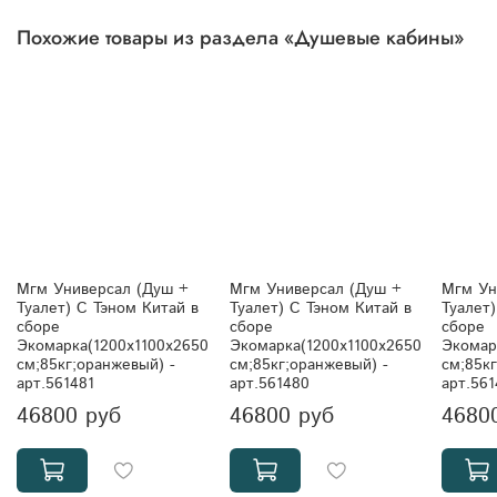
Похожие товары из раздела «Душевые кабины»
Мгм Универсал (Душ +
Мгм Универсал (Душ +
Мгм Униве
Туалет) С Тэном Китай в
Туалет) С Тэном Китай в
Туалет)
сборе
сборе
сборе
Экомарка(1200x1100x2650
Экомарка(1200x1100x2650
Экомар
см;85кг;оранжевый) -
см;85кг;оранжевый) -
см;85к
арт.561481
арт.561480
арт.56
46800 руб
46800 руб
4680