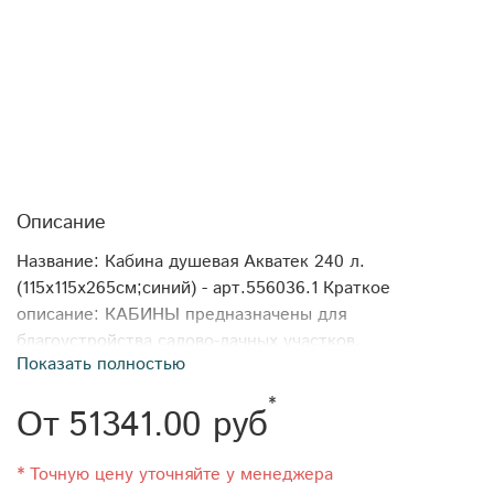
Описание
Название: Кабина душевая Акватек 240 л.
(115x115x265см;синий) - арт.556036.1 Краткое
описание: КАБИНЫ предназначены для
благоустройства садово-дачных участков,
Показать полностью
строительных площадок и мест проведения массовых
мероприятий и отдыха.
*
От
51341.00 руб
Укомплектованы всем необходимым для обеспечения
комфорта пользователя. Обладают легкой и прочной
конструкцией.
* Точную цену уточняйте у менеджера