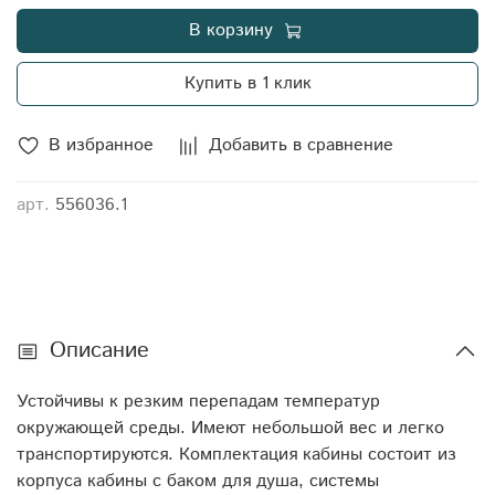
Душевая кабина предназначена для принятия душа на
В корзину
открытом воздухе в местах отдыха. Быстрый нагрев
воды обеспечивается баком черного цвета на крыше
Купить в 1 клик
кабины.
Объём: 240 Тип товара: Душевые кабины
Производитель: Акватек Длина: 115 Ширина: 115
В избранное
Добавить в сравнение
Высота: 265 Объем транспортный: 3,504625 Габариты:
115x115x265 Цвет: синий Материал наружного/
арт.
556036.1
внутреннего слоя: первичный LLDPE (линейный
полиэтилен низкой плотности, ЛПНП)
Описание
Устойчивы к резким перепадам температур
окружающей среды. Имеют небольшой вес и легко
транспортируются. Комплектация кабины состоит из
корпуса кабины с баком для душа, системы