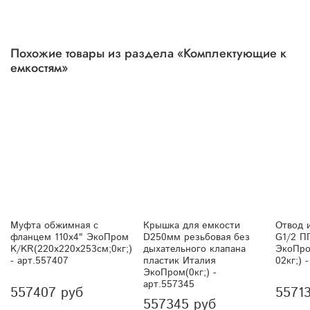
Похожие товары из раздела «Комплектующие к
емкостям»
Муфта обжимная с
Крышка для емкости
Отвод и
фланцем 110х4" ЭкоПром
D250мм резьбовая без
G1/2 П
K/KR(220x220x253см;0кг;)
дыхательного клапана
ЭкоПро
- арт.557407
пластик Италия
02кг;) 
ЭкоПром(0кг;) -
арт.557345
557407 руб
5571
557345 руб