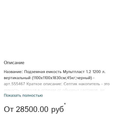
Описание
Название: Подземная емкость Мультпласт 1.2 1200 л.
вертикальный (1100x1100x1830см;45кг;черный) -
арт.555467 Краткое описание: Септик накопитель - это
емкость, которая в отличии от обычных септиков, не
Показать полностью
имеет выходной трубы, и все стоки поступающие из
дома сохраняются внутри накопителя. Как правило,
*
От
28500.00 руб
такие септики устанавливают в случаях, когда