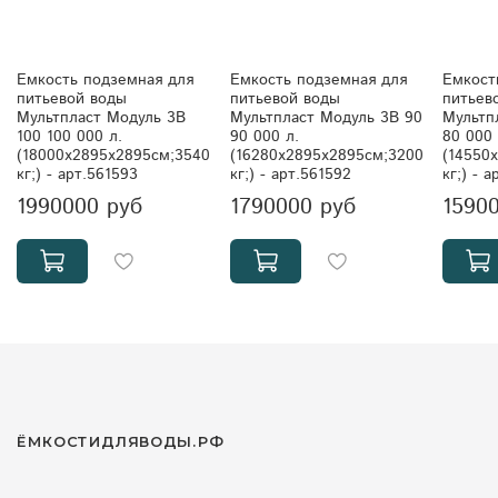
Емкость подземная для
Емкость подземная для
Емкость подземная
питьевой воды
питьевой воды
питьев
Мультпласт Модуль 3В
Мультпласт Модуль 3В 90
Мультп
100 100 000 л.
90 000 л.
80 000 
(18000x2895x2895см;3540
(16280x2895x2895см;3200
(14550
кг;) - арт.561593
кг;) - арт.561592
кг;) - 
1990000 руб
1790000 руб
1590
ЁМКОСТИДЛЯВОДЫ.РФ