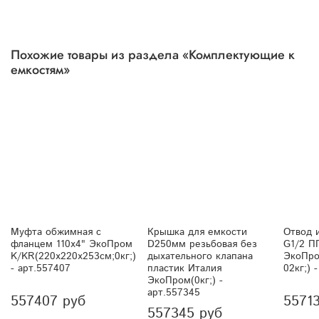
Похожие товары из раздела «Комплектующие к
емкостям»
Муфта обжимная с
Крышка для емкости
Отвод и
фланцем 110х4" ЭкоПром
D250мм резьбовая без
G1/2 П
K/KR(220x220x253см;0кг;)
дыхательного клапана
ЭкоПро
- арт.557407
пластик Италия
02кг;) 
ЭкоПром(0кг;) -
арт.557345
557407 руб
5571
557345 руб