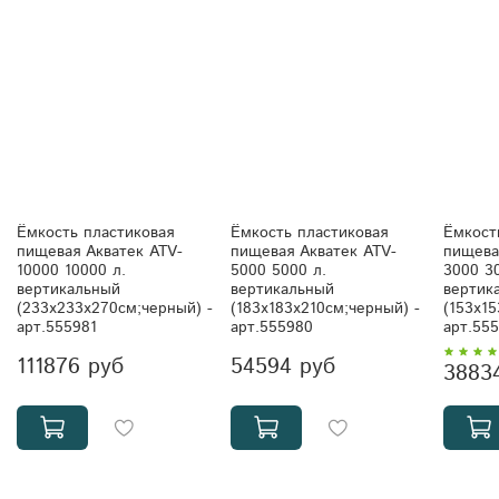
Ёмкость пластиковая
Ёмкость пластиковая
Ёмкост
пищевая Акватек ATV-
пищевая Акватек ATV-
пищева
10000 10000 л.
5000 5000 л.
3000 3
вертикальный
вертикальный
вертик
(233x233x270см;черный) -
(183x183x210см;черный) -
(153x15
арт.555981
арт.555980
арт.55
111876 руб
54594 руб
3883