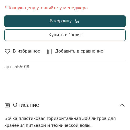
73 Вес: 11 Объем транспортный: 0,511438 Габариты:
113x62x73 Штуцер: 1/2" - 3/4" Диаметр крышки: 32
* Точную цену уточняйте у менеджера
Цвет: синий Материал наружного/внутреннего слоя:
В корзину
первичный LLDPE (линейный полиэтилен низкой
плотности, ЛПНП)
Купить в 1 клик
В избранное
Добавить в сравнение
арт.
555018
Описание
Бочка пластиковая горизонтальная 300 литров для
хранения питьевой и технической воды,