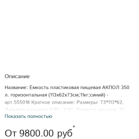
Описание
Название: Ёмкость пластиковая пищевая АКПОЛ 350
л. горизонтальная (113x62x73см;11кг;синий) -
арт.555018 Краткое описание: Размеры: 73*113*62,
Диаметр штуцера: 1/2" - 3/4", Диаметр крышки: 32.
Показать полностью
Объём: 350 Тип товара: Бочки пластиковые
горизонтальные Формфактор: горизонтальная
*
От
9800.00 руб
Производитель: АКПОЛ Длина: 113 Ширина: 62 Высота: