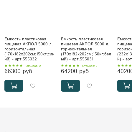
Ёмкость пластиковая
Ёмкость пластиковая
Ёмкост
пищевая АКПОЛ 5000 л.
пищевая АКПОЛ 5000 л.
пищева
горизонтальная
горизонтальная
горизо
(170x182x202см;150кг;син
(170x182x202см;150кг;бел
(232x1
ий) - арт.555032
ый) - арт.555031
й) - ар
Отзывов: 2
Отзывов: 2
66300 руб
64200 руб
4020