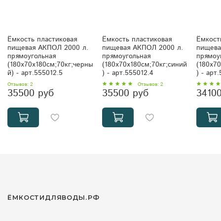
Ёмкость пластиковая
Ёмкость пластиковая
Ёмкост
пищевая АКПОЛ 2000 л.
пищевая АКПОЛ 2000 л.
пищева
прямоугольная
прямоугольная
прямоу
(180x70x180см;70кг;черны
(180x70x180см;70кг;синий
(180x7
й) - арт.555012.5
) - арт.555012.4
) - арт
Отзывов: 2
Отзывов: 2
35500 руб
35500 руб
3410
ЁМКОСТИДЛЯВОДЫ.РФ