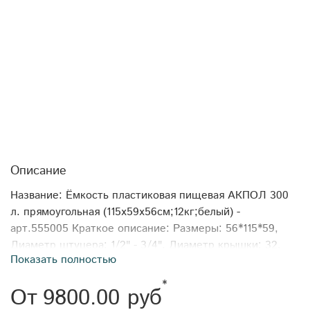
Описание
Название: Ёмкость пластиковая пищевая АКПОЛ 300
л. прямоугольная (115x59x56см;12кг;белый) -
арт.555005 Краткое описание: Размеры: 56*115*59,
Диаметр штуцера: 1/2" - 3/4", Диаметр крышки: 32.
Показать полностью
Объём: 300 Тип товара: Ёмкости прямоугольные и
узкие Формфактор: прямоугольная Производитель:
*
От
9800.00 руб
АКПОЛ Длина: 115 Ширина: 59 Высота: 56 Вес: 12