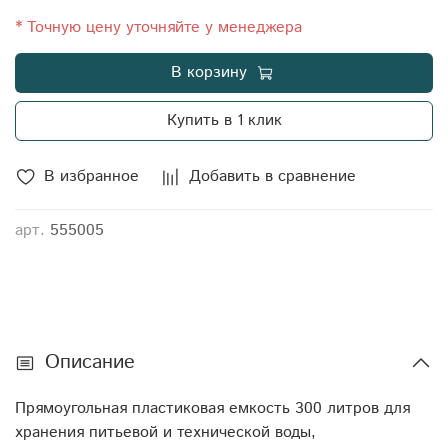
Объем транспортный: 0,37996 Габариты: 115x59x56
Штуцер: 1/2" - 3/4" Диаметр крышки: 32 Цвет: белый
* Точную цену уточняйте у менеджера
Материал наружного/внутреннего слоя: первичный
В корзину
LLDPE (линейный полиэтилен низкой плотности,
ЛПНП)
Купить в 1 клик
В избранное
Добавить в сравнение
арт.
555005
Описание
Прямоугольная пластиковая емкость 300 литров для
хранения питьевой и технической воды,