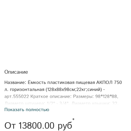
Описание
Название: Ёмкость пластиковая пищевая АКПОЛ 750
л. горизонтальная (128x88x98см;22кг;синий) -
арт.555022 Краткое описание: Размеры: 98*128*88,
Диаметр штуцера: 1/2" - 3/4", Диаметр крышки: 32.
Показать полностью
Объём: 750 Тип товара: Бочки пластиковые
горизонтальные Формфактор: горизонтальная
*
От
13800.00 руб
Производитель: АКПОЛ Длина: 128 Ширина: 88