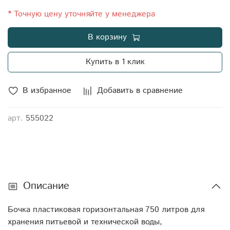
Высота: 98 Вес: 22 Объем транспортный: 1,103872
Габариты: 128x88x98 Штуцер: 1/2" - 3/4" Диаметр
* Точную цену уточняйте у менеджера
крышки: 32 Цвет: синий Материал наружного/
В корзину
внутреннего слоя: первичный LLDPE (линейный
полиэтилен низкой плотности, ЛПНП)
Купить в 1 клик
В избранное
Добавить в сравнение
арт.
555022
Описание
Бочка пластиковая горизонтальная 750 литров для
хранения питьевой и технической воды,