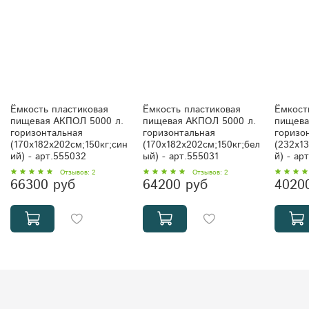
Ёмкость пластиковая
Ёмкость пластиковая
Ёмкост
пищевая АКПОЛ 5000 л.
пищевая АКПОЛ 5000 л.
пищева
горизонтальная
горизонтальная
горизо
(170x182x202см;150кг;син
(170x182x202см;150кг;бел
(232x1
ий) - арт.555032
ый) - арт.555031
й) - ар
Отзывов: 2
Отзывов: 2
66300 руб
64200 руб
4020