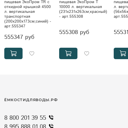
пищевая ЭкоПром TR с
пищевая ЭкоПром T
пищева
откидной крышкой 4500
10000 л. вертикальная
л. верт
л. вертикальная
(231x231x263см;красный)
(56x56
транспортная
- арт.555308
арт.55
(200x200x173см;синий) -
арт.555347
555308 руб
5553
555347 руб
ЁМКОСТИДЛЯВОДЫ.РФ
8 800 201 39 55
8 995 888 01 08