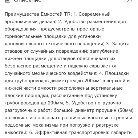
Описание
транспортная Производитель: ЭкоПром Длина: 200
Ширина: 200 Высота: 172,5 Объем транспортный: 6,9
Преимущества Емкостей TR: 1. Современный
Габариты: 200x200x173 Штуцер: 1/2" - 2" Диаметр
эргономичный дизайн; 2. Удобство размещения доп
крышки: 40 Цвет: серый Материал наружного/
оборудования: предусмотрены просторные
внутреннего слоя: первичный LLDPE (линейный
горизонтальные площадки для установки
полиэтилен низкой плотности, ЛПНП)
дополнительного технического оснащения; 3. Защита
отводов от случайных повреждений: заглубление
нижней площадки для отводов обеспечивает их
безопасное размещение и надежно скрывает от
случайного механического воздействия; 4. Площадки
для трубопроводов диаметром до 200мм: в верхней и
нижней части емкости расположены вертикальные
плоские площадки, рассчитанные под установку
трубопроводов до 200мм; 5. Удобство погрузочно-
разгрузочных работ: большой диаметр проушин (50мм)
позволяет использовать различные канатные стропы и
подъемные механизмы при погрузке и разгрузке
емкостей; 6. Эффективная транспортировка: габариты