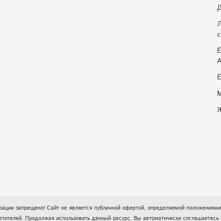
Д
Л
с
Ё
Ё
М
Ж
ации запрещено! Сайт не является публичной офертой, определяемой положениями 
посетителей. Продолжая использовать данный ресурс, Вы автоматически соглашает