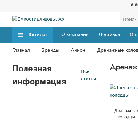
8 8
Каталог
О компании
Доставка
Опл
Главная
Бренды
Анион
Дренажные коло
Дренаж
Полезная
Все
статьи
информация
Дренажны
колодцы