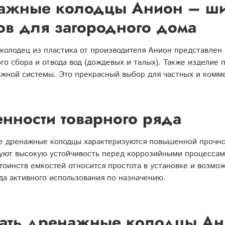
ажные колодцы Анион – ши
ов для загородного дома
олодец из пластика от производителя Анион представлен 
о сбора и отвода вод (дождевых и талых). Также изделие 
жной системы. Это прекрасный выбор для частных и комме
нности товарного ряда
е дренажные колодцы характеризуются повышенной прочно
уют высокую устойчивость перед коррозийными процессами
тоинств емкостей относится простота в установке и возм
да активного использования по назначению.
ать дренажные колодцы Ани