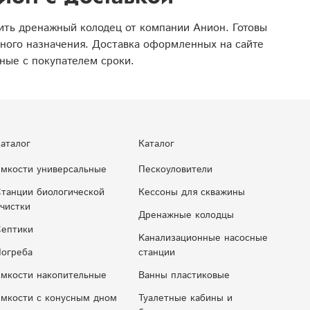
ить дренажный колодец от компании Анион. Готовы
ного назначения. Доставка оформленных на сайте
ные с покупателем сроки.
аталог
Каталог
мкости универсальные
Пескоуловители
танции биологической
Кессоны для скважины
чистки
Дренажные колодцы
ептики
Kaнaлизaциoнныe нacocныe
огреба
cтaнции
мкости накопительные
Ванны пластиковые
мкocти c кoнуcным днoм
Туалетные кабины и