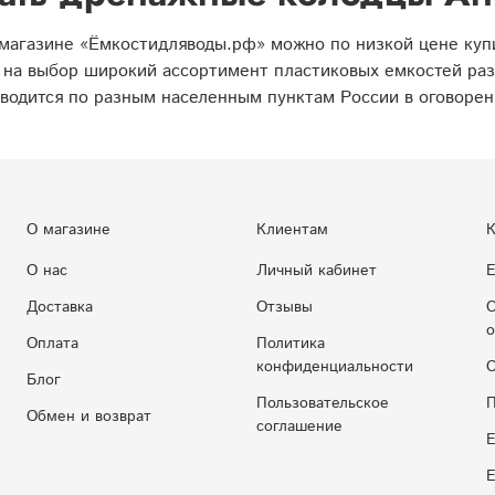
магазине «Ёмкостидляводы.рф» можно по низкой цене куп
 на выбор широкий ассортимент пластиковых емкостей раз
водится по разным населенным пунктам России в оговорен
О магазине
Клиентам
К
О нас
Личный кабинет
Е
Доставка
Отзывы
С
о
Оплата
Политика
конфиденциальности
С
Блог
Пользовательское
П
Обмен и возврат
соглашение
Е
E