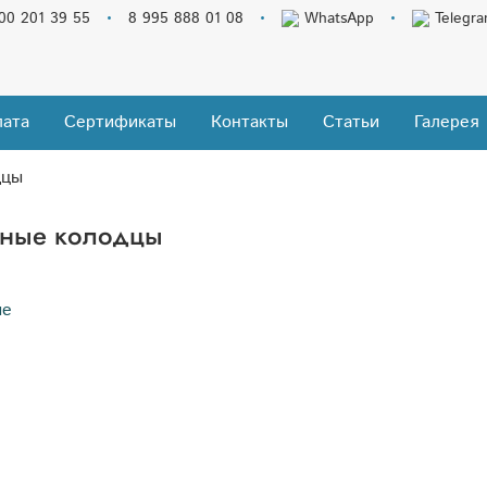
00 201 39 55
8 995 888 01 08
WhatsApp
Telegr
ата
Сертификаты
Контакты
Статьи
Галерея
дцы
ные колодцы
е