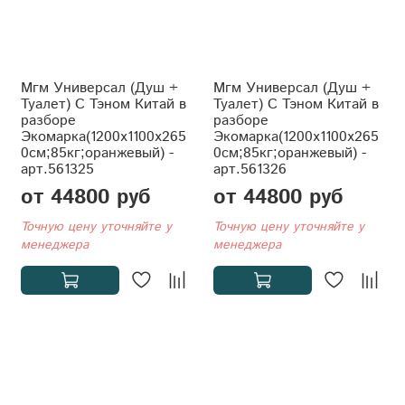
Мгм Универсал (Душ +
Мгм Универсал (Душ +
Туалет) С Тэном Китай в
Туалет) С Тэном Китай в
разборе
разборе
Экомарка(1200x1100x265
Экомарка(1200x1100x265
0см;85кг;оранжевый) -
0см;85кг;оранжевый) -
арт.561325
арт.561326
от 44800 руб
от 44800 руб
Точную цену уточняйте у
Точную цену уточняйте у
менеджера
менеджера