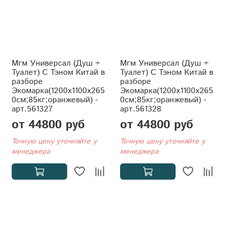
Мгм Универсал (Душ +
Мгм Универсал (Душ +
Туалет) С Тэном Китай в
Туалет) С Тэном Китай в
разборе
разборе
Экомарка(1200x1100x265
Экомарка(1200x1100x265
0см;85кг;оранжевый) -
0см;85кг;оранжевый) -
арт.561327
арт.561328
от 44800 руб
от 44800 руб
Точную цену уточняйте у
Точную цену уточняйте у
менеджера
менеджера