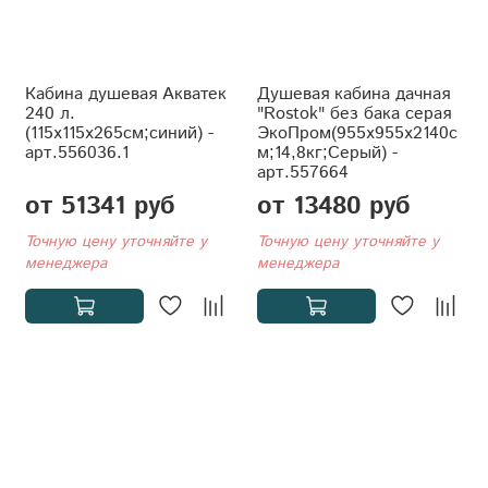
Кабина душевая Акватек
Душевая кабина дачная
240 л.
"Rostok" без бака серая
(115x115x265см;синий) -
ЭкоПром(955x955x2140с
арт.556036.1
м;14,8кг;Серый) -
арт.557664
от 51341 руб
от 13480 руб
Точную цену уточняйте у
Точную цену уточняйте у
менеджера
менеджера