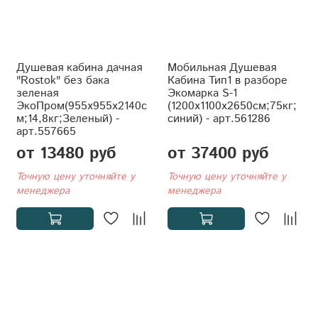
Душевая кабина дачная
Мобильная Душевая
"Rostok" без бака
Кабина Тип1 в разборе
зеленая
Экомарка S-1
ЭкоПром(955x955x2140с
(1200x1100x2650см;75кг;
м;14,8кг;Зеленый) -
синий) - арт.561286
арт.557665
от 13480 руб
от 37400 руб
Точную цену уточняйте у
Точную цену уточняйте у
менеджера
менеджера