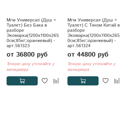
Мгм Универсал (Душ +
Мгм Универсал (Душ +
Туалет) Без Бака в
Туалет) С Тэном Китай в
разборе
разборе
Экомарка(1200x1100x265
Экомарка(1200x1100x265
0см;85кг;оранжевый) -
0см;85кг;оранжевый) -
арт.561323
арт.561324
от 36800 руб
от 44800 руб
Точную цену уточняйте у
Точную цену уточняйте у
менеджера
менеджера