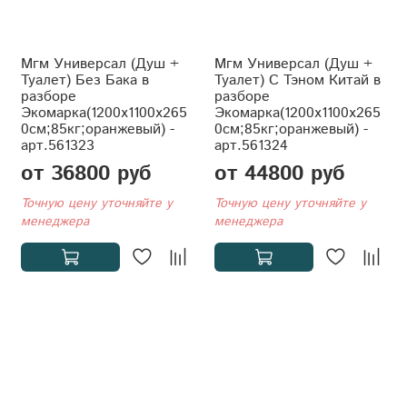
Мгм Универсал (Душ +
Мгм Универсал (Душ +
Туалет) Без Бака в
Туалет) С Тэном Китай в
разборе
разборе
Экомарка(1200x1100x265
Экомарка(1200x1100x265
0см;85кг;оранжевый) -
0см;85кг;оранжевый) -
арт.561323
арт.561324
от 36800 руб
от 44800 руб
Точную цену уточняйте у
Точную цену уточняйте у
менеджера
менеджера