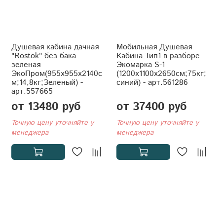
Душевая кабина дачная
Мобильная Душевая
"Rostok" без бака
Кабина Тип1 в разборе
зеленая
Экомарка S-1
ЭкоПром(955x955x2140с
(1200x1100x2650см;75кг;
м;14,8кг;Зеленый) -
синий) - арт.561286
арт.557665
от 13480 руб
от 37400 руб
Точную цену уточняйте у
Точную цену уточняйте у
менеджера
менеджера