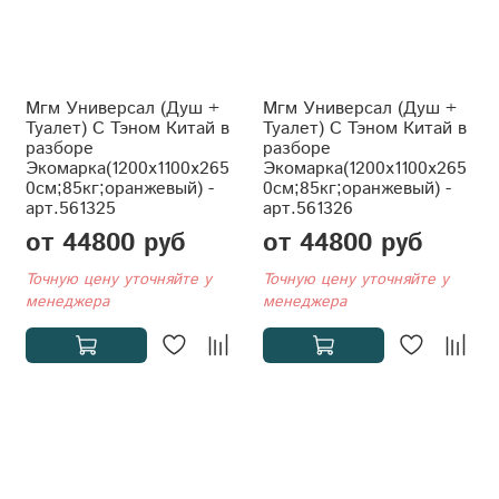
Мгм Универсал (Душ +
Мгм Универсал (Душ +
Туалет) С Тэном Китай в
Туалет) С Тэном Китай в
разборе
разборе
Экомарка(1200x1100x265
Экомарка(1200x1100x265
0см;85кг;оранжевый) -
0см;85кг;оранжевый) -
арт.561325
арт.561326
от 44800 руб
от 44800 руб
Точную цену уточняйте у
Точную цену уточняйте у
менеджера
менеджера