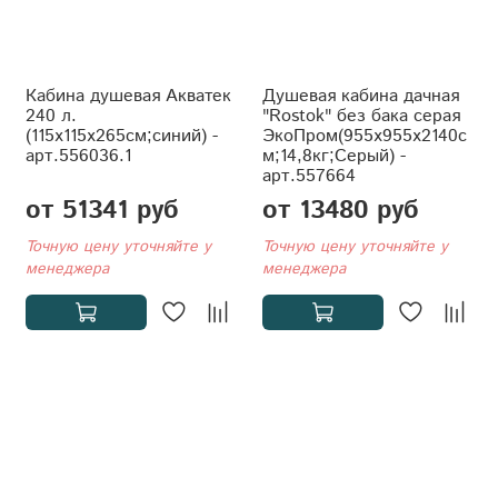
Кабина душевая Акватек
Душевая кабина дачная
240 л.
"Rostok" без бака серая
(115x115x265см;синий) -
ЭкоПром(955x955x2140с
арт.556036.1
м;14,8кг;Серый) -
арт.557664
от 51341 руб
от 13480 руб
Точную цену уточняйте у
Точную цену уточняйте у
менеджера
менеджера