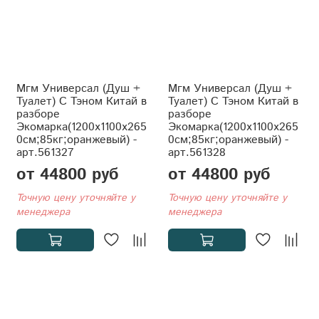
Мгм Универсал (Душ +
Мгм Универсал (Душ +
Туалет) С Тэном Китай в
Туалет) С Тэном Китай в
разборе
разборе
Экомарка(1200x1100x265
Экомарка(1200x1100x265
0см;85кг;оранжевый) -
0см;85кг;оранжевый) -
арт.561327
арт.561328
от 44800 руб
от 44800 руб
Точную цену уточняйте у
Точную цену уточняйте у
менеджера
менеджера