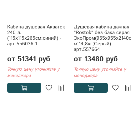
Кабина душевая Акватек
Душевая кабина дачная
240 л.
"Rostok" без бака серая
(115x115x265см;синий) -
ЭкоПром(955x955x2140с
арт.556036.1
м;14,8кг;Серый) -
арт.557664
от 51341 руб
от 13480 руб
Точную цену уточняйте у
Точную цену уточняйте у
менеджера
менеджера