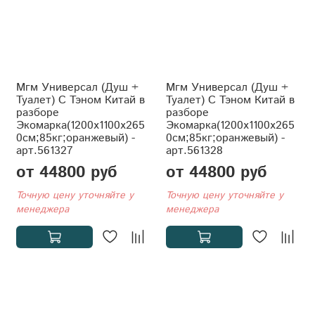
Мгм Универсал (Душ +
Мгм Универсал (Душ +
Туалет) С Тэном Китай в
Туалет) С Тэном Китай в
разборе
разборе
Экомарка(1200x1100x265
Экомарка(1200x1100x265
0см;85кг;оранжевый) -
0см;85кг;оранжевый) -
арт.561327
арт.561328
от 44800 руб
от 44800 руб
Точную цену уточняйте у
Точную цену уточняйте у
менеджера
менеджера