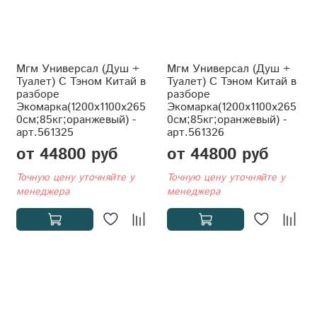
Мгм Универсал (Душ +
Мгм Универсал (Душ +
Туалет) С Тэном Китай в
Туалет) С Тэном Китай в
разборе
разборе
Экомарка(1200x1100x265
Экомарка(1200x1100x265
0см;85кг;оранжевый) -
0см;85кг;оранжевый) -
арт.561325
арт.561326
от 44800 руб
от 44800 руб
Точную цену уточняйте у
Точную цену уточняйте у
менеджера
менеджера