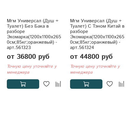
Мгм Универсал (Душ +
Мгм Универсал (Душ +
Туалет) Без Бака в
Туалет) С Тэном Китай в
разборе
разборе
Экомарка(1200x1100x265
Экомарка(1200x1100x265
0см;85кг;оранжевый) -
0см;85кг;оранжевый) -
арт.561323
арт.561324
от 36800 руб
от 44800 руб
Точную цену уточняйте у
Точную цену уточняйте у
менеджера
менеджера