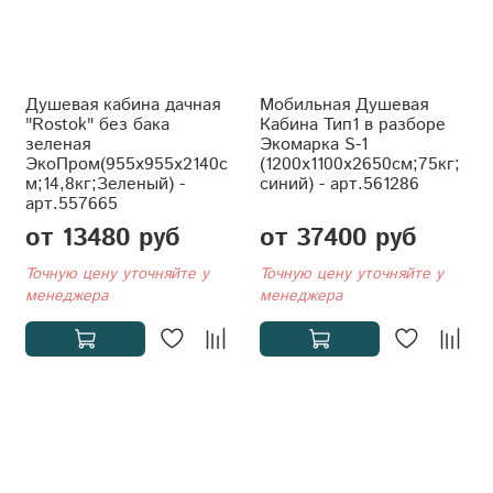
Душевая кабина дачная
Мобильная Душевая
"Rostok" без бака
Кабина Тип1 в разборе
зеленая
Экомарка S-1
ЭкоПром(955x955x2140с
(1200x1100x2650см;75кг;
м;14,8кг;Зеленый) -
синий) - арт.561286
арт.557665
от 13480 руб
от 37400 руб
Точную цену уточняйте у
Точную цену уточняйте у
менеджера
менеджера