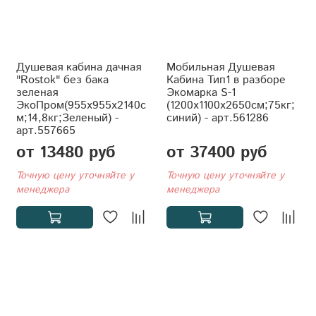
Душевая кабина дачная
Мобильная Душевая
"Rostok" без бака
Кабина Тип1 в разборе
зеленая
Экомарка S-1
ЭкоПром(955x955x2140с
(1200x1100x2650см;75кг;
м;14,8кг;Зеленый) -
синий) - арт.561286
арт.557665
от 13480 руб
от 37400 руб
Точную цену уточняйте у
Точную цену уточняйте у
менеджера
менеджера