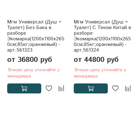
Мгм Универсал (Душ +
Мгм Универсал (Душ +
Туалет) Без Бака в
Туалет) С Тэном Китай в
разборе
разборе
Экомарка(1200x1100x265
Экомарка(1200x1100x265
0см;85кг;оранжевый) -
0см;85кг;оранжевый) -
арт.561323
арт.561324
от 36800 руб
от 44800 руб
Точную цену уточняйте у
Точную цену уточняйте у
менеджера
менеджера