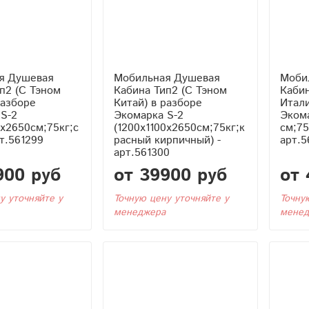
я Душевая
Мобильная Душевая
Моби
Кабина Тип2 (С Тэном
Кабина Тип2 (С
разборе
Китай) в разборе
Итали
S-2
Экомарка S-2
Экома
0x2650см;75кг;с
(1200x1100x2650см;75кг;к
см;75
рт.561299
расный кирпичный) -
арт.5
арт.561300
900 руб
от 39900 руб
от 
у уточняйте у
Точную цену уточняйте у
Точну
менеджера
менед