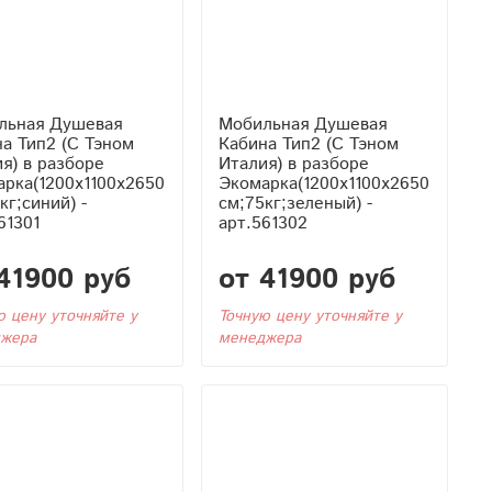
льная Душевая
Мобильная Душевая
 Тэном
Кабина Тип2 (С Тэном
я) в разборе
Италия) в разборе
рка(1200x1100x2650
Экомарка(1200x1100x2650
кг;синий) -
см;75кг;зеленый) -
61301
арт.561302
41900 руб
от 41900 руб
ю цену уточняйте у
Точную цену уточняйте у
жера
менеджера