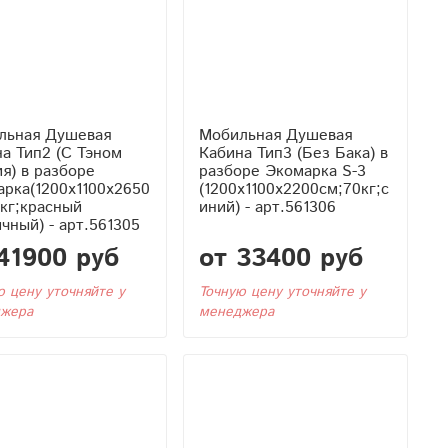
льная Душевая
Мобильная Душевая
 Тэном
Кабина Тип3 (Без Бака) в
я) в разборе
разборе Экомарка S-3
рка(1200x1100x2650
(1200x1100x2200см;70кг;с
кг;красный
иний) - арт.561306
чный) - арт.561305
41900 руб
от 33400 руб
ю цену уточняйте у
Точную цену уточняйте у
жера
менеджера