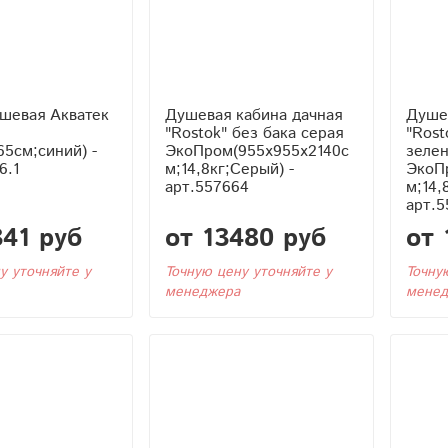
шевая Акватек
Душевая кабина дачная
Душе
"Rostok" без бака серая
"Rost
65см;синий) -
ЭкоПром(955x955x2140с
зеле
6.1
м;14,8кг;Серый) -
ЭкоП
арт.557664
м;14,
арт.5
341 руб
от 13480 руб
от 
у уточняйте у
Точную цену уточняйте у
Точну
менеджера
менед