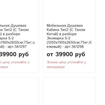
льная Душевая
Мобильная Душевая
 Тэном
Кабина Тип2 (С Тэном
) в разборе
Китай) в разборе
арка S-2
Экомарка S-2
x1100x2650см;75кг;з
(1200x1100x2650см;75кг;б
й) - арт.561297
ежевый) - арт.561298
39900 руб
от 39900 руб
ю цену уточняйте у
Точную цену уточняйте у
жера
менеджера