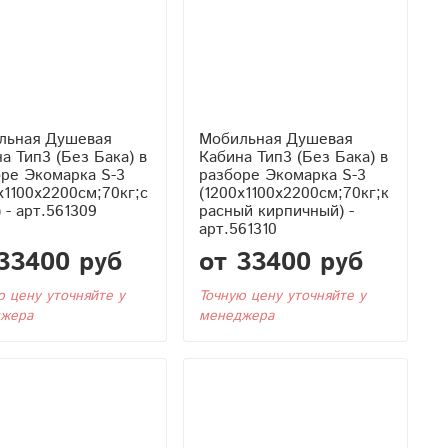
льная Душевая
Мобильная Душевая
Бака) в
Кабина Тип3 (Без Бака) в
ре Экомарка S-3
разборе Экомарка S-3
x1100x2200см;70кг;с
(1200x1100x2200см;70кг;к
 - арт.561309
расный кирпичный) -
арт.561310
33400 руб
от 33400 руб
ю цену уточняйте у
Точную цену уточняйте у
жера
менеджера