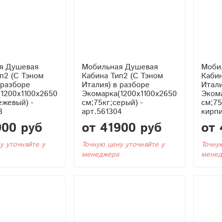
я Душевая
Мобильная Душевая
Моби
Кабина Тип2 (С Тэном
Кабина Тип2 (С
 разборе
Италия) в разборе
Итали
1200x1100x2650
Экомарка(1200x1100x2650
Экома
ежевый) -
см;75кг;серый) -
см;75
3
арт.561304
кирпи
900 руб
от 41900 руб
от 
у уточняйте у
Точную цену уточняйте у
Точну
менеджера
менед