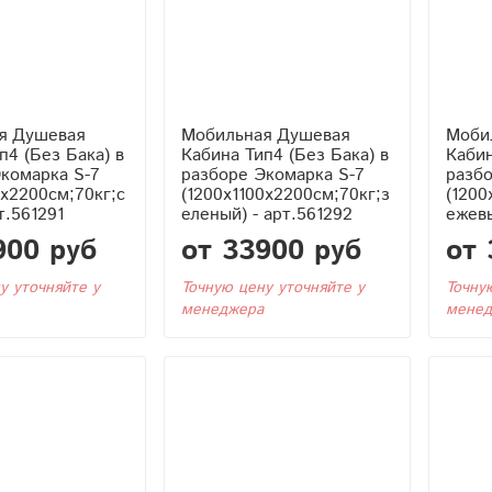
я Душевая
Мобильная Душевая
Моби
Кабина Тип4 (Без Бака) в
Кабина Тип4 (Без 
комарка S-7
разборе Экомарка S-7
разбо
0x2200см;70кг;с
(1200x1100x2200см;70кг;з
(1200
т.561291
еленый) - арт.561292
ежевы
900 руб
от 33900 руб
от 
у уточняйте у
Точную цену уточняйте у
Точну
менеджера
менед