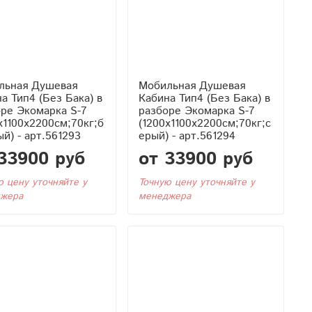
льная Душевая
Мобильная Душевая
Бака) в
Кабина Тип4 (Без Бака) в
ре Экомарка S-7
разборе Экомарка S-7
x1100x2200см;70кг;б
(1200x1100x2200см;70кг;с
й) - арт.561293
ерый) - арт.561294
33900 руб
от 33900 руб
ю цену уточняйте у
Точную цену уточняйте у
жера
менеджера