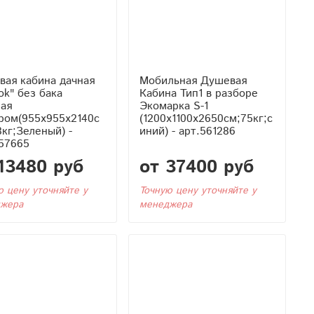
вая кабина дачная
Мобильная Душевая
ok" без бака
Кабина Тип1 в разборе
ная
Экомарка S-1
ром(955x955x2140с
(1200x1100x2650см;75кг;с
8кг;Зеленый) -
иний) - арт.561286
57665
13480 руб
от 37400 руб
ю цену уточняйте у
Точную цену уточняйте у
жера
менеджера