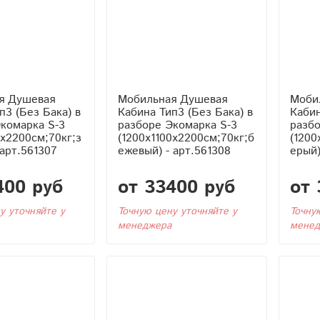
я Душевая
Мобильная Душевая
Моби
Кабина Тип3 (Без Бака) в
Кабина Тип3 (Без 
комарка S-3
разборе Экомарка S-3
разбо
0x2200см;70кг;з
(1200x1100x2200см;70кг;б
(1200
 арт.561307
ежевый) - арт.561308
ерый)
400 руб
от 33400 руб
от 
у уточняйте у
Точную цену уточняйте у
Точну
менеджера
менед