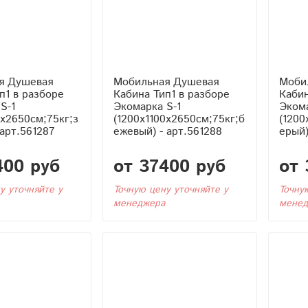
я Душевая
Мобильная Душевая
Моби
Кабина Тип1 в разборе
Кабина Тип1 в р
S-1
Экомарка S-1
Экома
0x2650см;75кг;з
(1200x1100x2650см;75кг;б
(1200
 арт.561287
ежевый) - арт.561288
ерый)
400 руб
от 37400 руб
от 
у уточняйте у
Точную цену уточняйте у
Точну
менеджера
менед