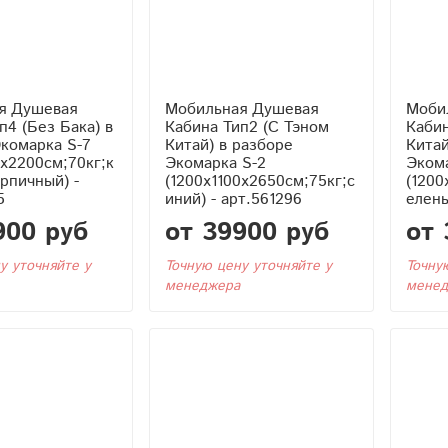
я Душевая
Мобильная Душевая
Моби
Кабина Тип2 (С Тэном
Кабина Тип2 (С
комарка S-7
Китай) в разборе
Китай
0x2200см;70кг;к
Экомарка S-2
Эком
рпичный) -
(1200x1100x2650см;75кг;с
(1200
5
иний) - арт.561296
елены
900 руб
от 39900 руб
от 
у уточняйте у
Точную цену уточняйте у
Точну
менеджера
менед