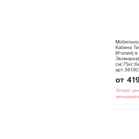
Мобильна
Кабина Тип2 (С Тэном
Италия) в
Экомарка(
см;75кг;б
арт.56130
от 41
Точную цен
менеджера