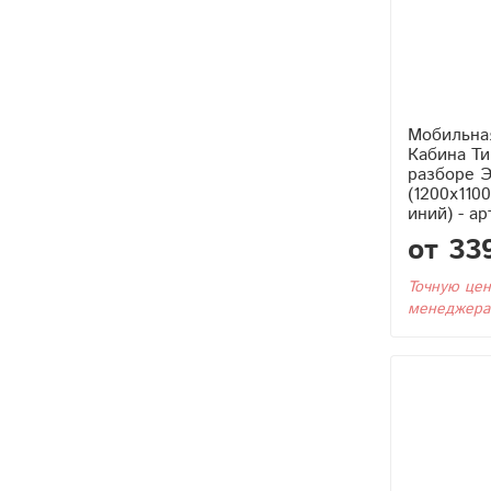
Мобильна
Кабина Тип4 (Без Бака) в
разборе Э
(1200x110
иний) - ар
от 33
Точную цен
менеджера