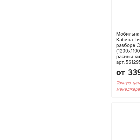
Мобильна
Кабина Тип4 (Без Бака) в
разборе Э
(1200x110
расный ки
арт.56129
от 33
Точную цен
менеджера