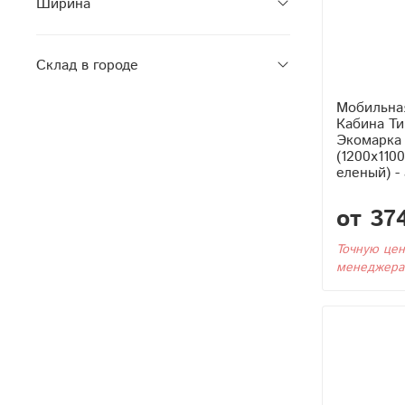
Ширина
Склад в городе
Мобильна
Кабина Тип1 в разборе
Экомарка 
(1200x110
еленый) -
от 37
Точную цен
менеджера