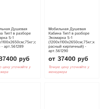
льная Душевая
Мобильная Душевая
азборе
Кабина Тип1 в разборе
рка S-1
Экомарка S-1
x1100x2650см;75кг;с
(1200x1100x2650см;75кг;к
 - арт.561289
расный кирпичный) -
арт.561290
37400 руб
от 37400 руб
ю цену уточняйте у
Точную цену уточняйте у
жера
менеджера