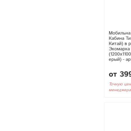
Мобильна
Кабина Тип2 (С Тэном
Китай) в 
Экомарка 
(1200x110
ерый) - а
от 39
Точную цен
менеджера