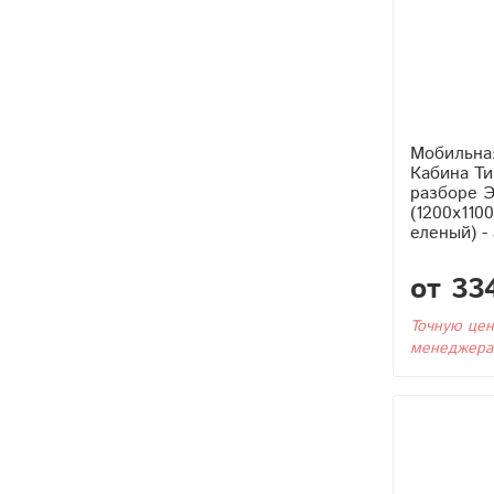
Мобильна
Кабина Тип3 (Без Бака) в
разборе Э
(1200x110
еленый) -
от 33
Точную цен
менеджера