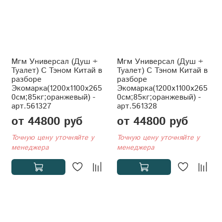
Мгм Универсал (Душ +
Мгм Универсал (Душ +
Туалет) С Тэном Китай в
Туалет) С Тэном Китай в
разборе
разборе
Экомарка(1200x1100x265
Экомарка(1200x1100x265
0см;85кг;оранжевый) -
0см;85кг;оранжевый) -
арт.561327
арт.561328
от 44800 руб
от 44800 руб
Точную цену уточняйте у
Точную цену уточняйте у
менеджера
менеджера