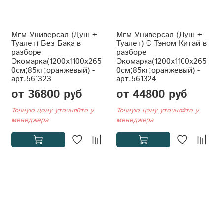
Мгм Универсал (Душ +
Мгм Универсал (Душ +
Туалет) Без Бака в
Туалет) С Тэном Китай в
разборе
разборе
Экомарка(1200x1100x265
Экомарка(1200x1100x265
0см;85кг;оранжевый) -
0см;85кг;оранжевый) -
арт.561323
арт.561324
от 36800 руб
от 44800 руб
Точную цену уточняйте у
Точную цену уточняйте у
менеджера
менеджера