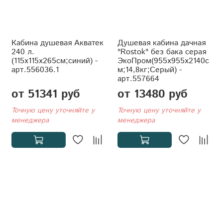
Кабина душевая Акватек
Душевая кабина дачная
240 л.
"Rostok" без бака серая
(115x115x265см;синий) -
ЭкоПром(955x955x2140с
арт.556036.1
м;14,8кг;Серый) -
арт.557664
от 51341 руб
от 13480 руб
Точную цену уточняйте у
Точную цену уточняйте у
менеджера
менеджера