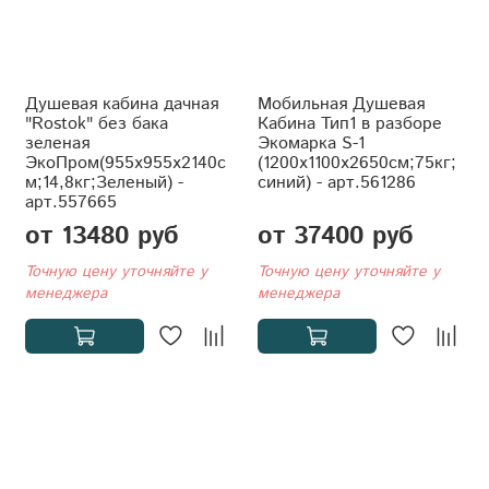
Душевая кабина дачная
Мобильная Душевая
"Rostok" без бака
Кабина Тип1 в разборе
зеленая
Экомарка S-1
ЭкоПром(955x955x2140с
(1200x1100x2650см;75кг;
м;14,8кг;Зеленый) -
синий) - арт.561286
арт.557665
от 13480 руб
от 37400 руб
Точную цену уточняйте у
Точную цену уточняйте у
менеджера
менеджера