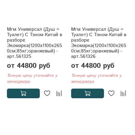
Мгм Универсал (Душ +
Мгм Универсал (Душ +
Туалет) С Тэном Китай в
Туалет) С Тэном Китай в
разборе
разборе
Экомарка(1200x1100x265
Экомарка(1200x1100x265
0см;85кг;оранжевый) -
0см;85кг;оранжевый) -
арт.561325
арт.561326
от 44800 руб
от 44800 руб
Точную цену уточняйте у
Точную цену уточняйте у
менеджера
менеджера