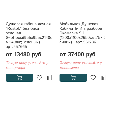
Душевая кабина дачная
Мобильная Душевая
"Rostok" без бака
Кабина Тип1 в разборе
зеленая
Экомарка S-1
ЭкоПром(955x955x2140с
(1200x1100x2650см;75кг;
м;14,8кг;Зеленый) -
синий) - арт.561286
арт.557665
от 13480 руб
от 37400 руб
Точную цену уточняйте у
Точную цену уточняйте у
менеджера
менеджера