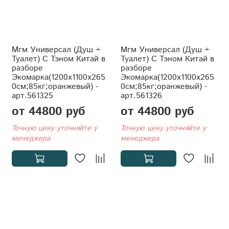
Мгм Универсал (Душ +
Мгм Универсал (Душ +
Туалет) С Тэном Китай в
Туалет) С Тэном Китай в
разборе
разборе
Экомарка(1200x1100x265
Экомарка(1200x1100x265
0см;85кг;оранжевый) -
0см;85кг;оранжевый) -
арт.561325
арт.561326
от 44800 руб
от 44800 руб
Точную цену уточняйте у
Точную цену уточняйте у
менеджера
менеджера