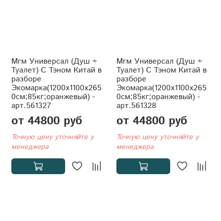
Мгм Универсал (Душ +
Мгм Универсал (Душ +
Туалет) С Тэном Китай в
Туалет) С Тэном Китай в
разборе
разборе
Экомарка(1200x1100x265
Экомарка(1200x1100x265
0см;85кг;оранжевый) -
0см;85кг;оранжевый) -
арт.561327
арт.561328
от 44800 руб
от 44800 руб
Точную цену уточняйте у
Точную цену уточняйте у
менеджера
менеджера