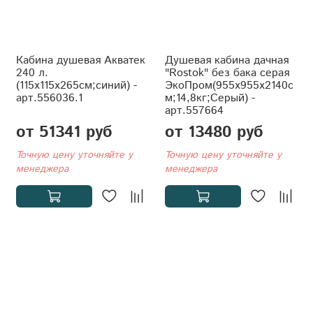
Кабина душевая Акватек
Душевая кабина дачная
240 л.
"Rostok" без бака серая
(115x115x265см;синий) -
ЭкоПром(955x955x2140с
арт.556036.1
м;14,8кг;Серый) -
арт.557664
от 51341 руб
от 13480 руб
Точную цену уточняйте у
Точную цену уточняйте у
менеджера
менеджера