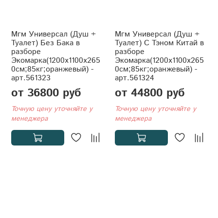
Мгм Универсал (Душ +
Мгм Универсал (Душ +
Туалет) Без Бака в
Туалет) С Тэном Китай в
разборе
разборе
Экомарка(1200x1100x265
Экомарка(1200x1100x265
0см;85кг;оранжевый) -
0см;85кг;оранжевый) -
арт.561323
арт.561324
от 36800 руб
от 44800 руб
Точную цену уточняйте у
Точную цену уточняйте у
менеджера
менеджера