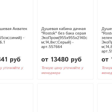
шевая Акватек
Душевая кабина дачная
Душе
"Rostok" без бака серая
"Rost
65см;синий) -
ЭкоПром(955x955x2140с
зеле
6.1
м;14,8кг;Серый) -
ЭкоП
арт.557664
м;14,
арт.5
341 руб
от 13480 руб
от 
у уточняйте у
Точную цену уточняйте у
Точну
менеджера
менед