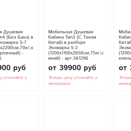
я Душевая
Мобильная Душевая
Моби
Кабина Тип2 (С Тэном
Кабина Тип2 (С
комарка S-7
Китай) в разборе
Китай
0x2200см;70кг;к
Экомарка S-2
Эком
рпичный) -
(1200x1100x2650см;75кг;с
(1200
5
иний) - арт.561296
елены
900 руб
от 39900 руб
от 
у уточняйте у
Точную цену уточняйте у
Точну
менеджера
менед