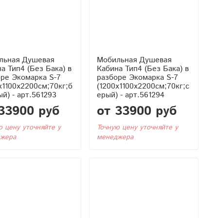
льная Душевая
Мобильная Душевая
Бака) в
Кабина Тип4 (Без Бака) в
ре Экомарка S-7
разборе Экомарка S-7
x1100x2200см;70кг;б
(1200x1100x2200см;70кг;с
й) - арт.561293
ерый) - арт.561294
33900 руб
от 33900 руб
ю цену уточняйте у
Точную цену уточняйте у
жера
менеджера