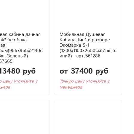
вая кабина дачная
Мобильная Душевая
ok" без бака
Кабина Тип1 в разборе
ная
Экомарка S-1
ром(955x955x2140с
(1200x1100x2650см;75кг;с
8кг;Зеленый) -
иний) - арт.561286
57665
13480 руб
от 37400 руб
ю цену уточняйте у
Точную цену уточняйте у
жера
менеджера