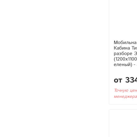
Мобильна
Кабина Тип3 (Без Бака) в
разборе Э
(1200x110
еленый) -
от 33
Точную цен
менеджера