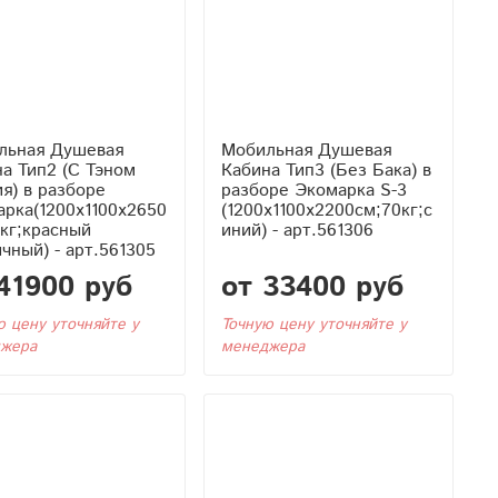
льная Душевая
Мобильная Душевая
 Тэном
Кабина Тип3 (Без Бака) в
я) в разборе
разборе Экомарка S-3
рка(1200x1100x2650
(1200x1100x2200см;70кг;с
кг;красный
иний) - арт.561306
чный) - арт.561305
41900 руб
от 33400 руб
ю цену уточняйте у
Точную цену уточняйте у
жера
менеджера