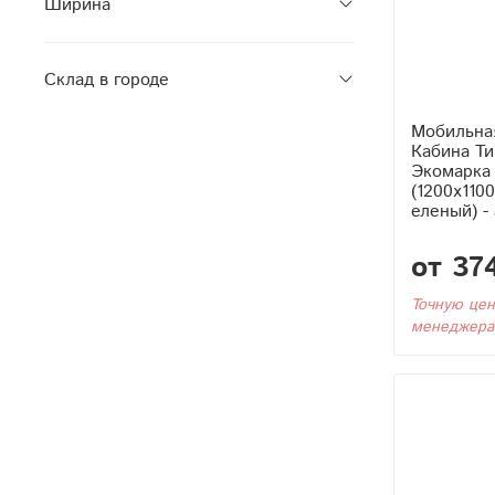
Ширина
Склад в городе
Мобильна
Кабина Тип1 в разборе
Экомарка 
(1200x110
еленый) -
от 37
Точную цен
менеджера