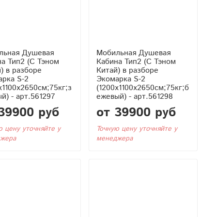
льная Душевая
Мобильная Душевая
 Тэном
Кабина Тип2 (С Тэном
) в разборе
Китай) в разборе
арка S-2
Экомарка S-2
x1100x2650см;75кг;з
(1200x1100x2650см;75кг;б
й) - арт.561297
ежевый) - арт.561298
39900 руб
от 39900 руб
ю цену уточняйте у
Точную цену уточняйте у
жера
менеджера