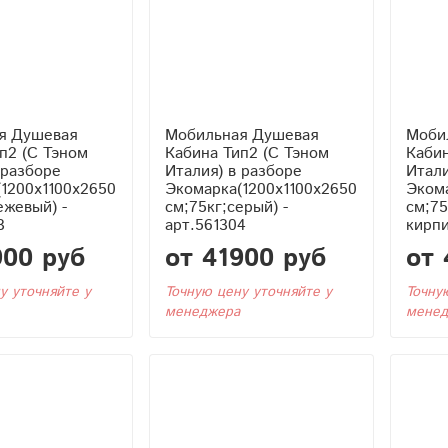
я Душевая
Мобильная Душевая
Моби
Кабина Тип2 (С Тэном
Кабина Тип2 (С
 разборе
Италия) в разборе
Итали
1200x1100x2650
Экомарка(1200x1100x2650
Экома
ежевый) -
см;75кг;серый) -
см;75
3
арт.561304
кирпи
900 руб
от 41900 руб
от 
у уточняйте у
Точную цену уточняйте у
Точну
менеджера
менед