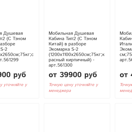
я Душевая
Мобильная Душевая
Моби
Кабина Тип2 (С Тэном
Кабина Тип2 (С
разборе
Китай) в разборе
Итали
S-2
Экомарка S-2
Экома
0x2650см;75кг;с
(1200x1100x2650см;75кг;к
см;75
рт.561299
расный кирпичный) -
арт.5
арт.561300
900 руб
от 39900 руб
от 
у уточняйте у
Точную цену уточняйте у
Точну
менеджера
менед