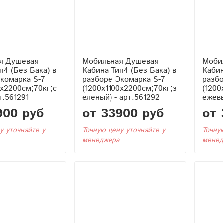
я Душевая
Мобильная Душевая
Моби
Кабина Тип4 (Без Бака) в
Кабина Тип4 (Без 
комарка S-7
разборе Экомарка S-7
разбо
0x2200см;70кг;с
(1200x1100x2200см;70кг;з
(1200
т.561291
еленый) - арт.561292
ежевы
900 руб
от 33900 руб
от 
у уточняйте у
Точную цену уточняйте у
Точну
менеджера
менед