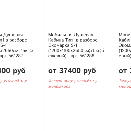
я Душевая
Мобильная Душевая
Моби
Кабина Тип1 в разборе
Кабина Тип1 в р
S-1
Экомарка S-1
Экома
0x2650см;75кг;з
(1200x1100x2650см;75кг;б
(1200
 арт.561287
ежевый) - арт.561288
ерый)
400 руб
от 37400 руб
от 
у уточняйте у
Точную цену уточняйте у
Точну
менеджера
менед