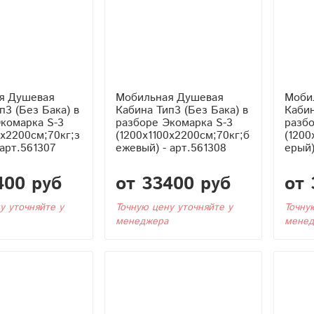
я Душевая
Мобильная Душевая
Моби
Кабина Тип3 (Без Бака) в
Кабина Тип3 (Без 
комарка S-3
разборе Экомарка S-3
разбо
0x2200см;70кг;з
(1200x1100x2200см;70кг;б
(1200
 арт.561307
ежевый) - арт.561308
ерый)
400 руб
от 33400 руб
от 
у уточняйте у
Точную цену уточняйте у
Точну
менеджера
менед