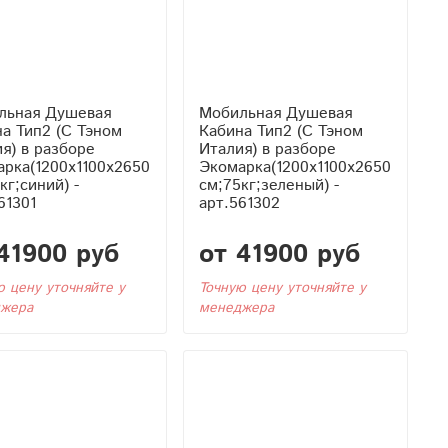
льная Душевая
Мобильная Душевая
 Тэном
Кабина Тип2 (С Тэном
я) в разборе
Италия) в разборе
рка(1200x1100x2650
Экомарка(1200x1100x2650
кг;синий) -
см;75кг;зеленый) -
61301
арт.561302
41900 руб
от 41900 руб
ю цену уточняйте у
Точную цену уточняйте у
жера
менеджера