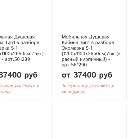
льная Душевая
Мобильная Душевая
азборе
Кабина Тип1 в разборе
рка S-1
Экомарка S-1
x1100x2650см;75кг;с
(1200x1100x2650см;75кг;к
 - арт.561289
расный кирпичный) -
арт.561290
37400 руб
от 37400 руб
ю цену уточняйте у
Точную цену уточняйте у
жера
менеджера