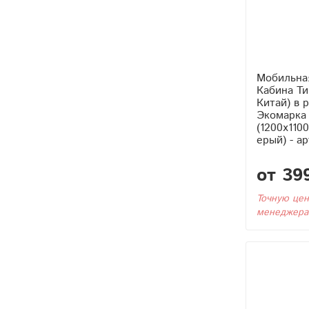
Мобильна
Кабина Тип2 (С Тэном
Китай) в 
Экомарка 
(1200x110
ерый) - а
от 39
Точную цен
менеджера