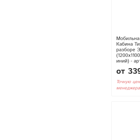
Мобильна
Кабина Тип4 (Без Бака) в
разборе Э
(1200x110
иний) - ар
от 33
Точную цен
менеджера