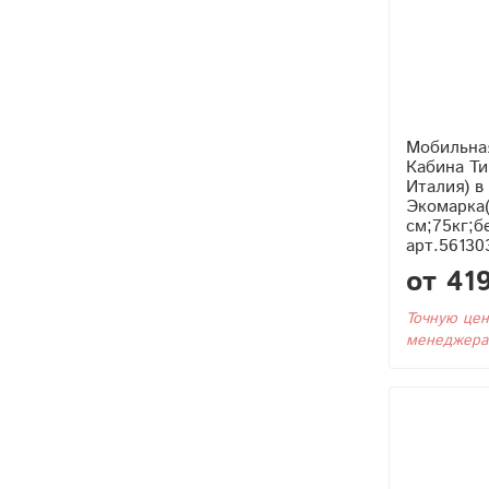
Мобильна
Кабина Тип2 (С Тэном
Италия) в
Экомарка(
см;75кг;б
арт.56130
от 41
Точную цен
менеджера