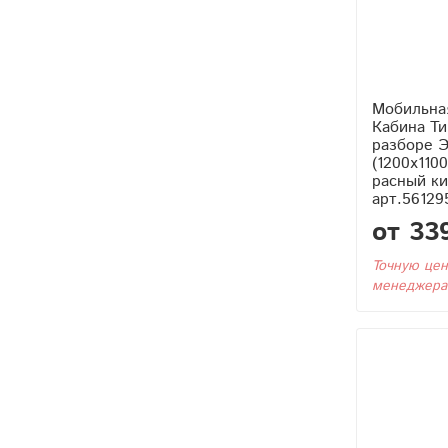
Мобильна
Кабина Тип4 (Без Бака) в
разборе Э
(1200x110
расный ки
арт.56129
от 33
Точную цен
менеджера