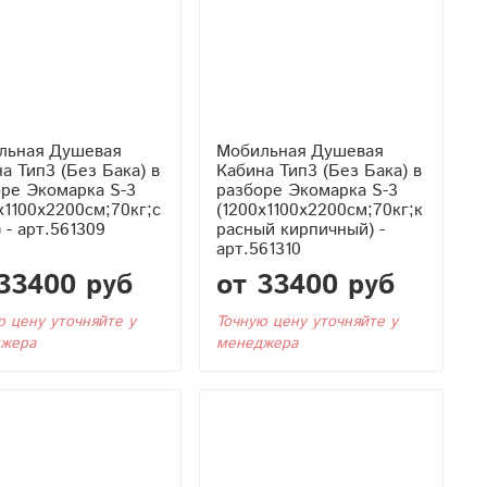
льная Душевая
Мобильная Душевая
Бака) в
Кабина Тип3 (Без Бака) в
ре Экомарка S-3
разборе Экомарка S-3
x1100x2200см;70кг;с
(1200x1100x2200см;70кг;к
 - арт.561309
расный кирпичный) -
арт.561310
33400 руб
от 33400 руб
ю цену уточняйте у
Точную цену уточняйте у
жера
менеджера